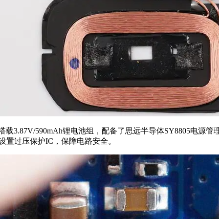
内部搭载3.87V/590mAh锂电池组，配备了思远半导体SY88
口设置过压保护IC，保障电路安全。