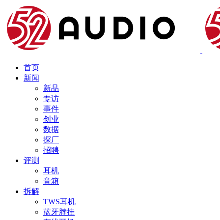
首页
新闻
新品
专访
事件
创业
数据
探厂
招聘
评测
耳机
音箱
拆解
TWS耳机
蓝牙脖挂