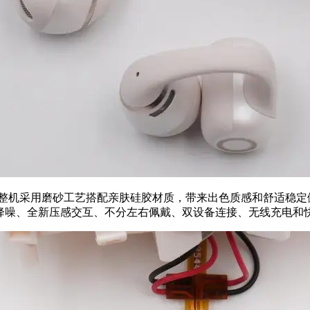
格，整机采用磨砂工艺搭配亲肤硅胶材质，带来出色质感和舒适稳定佩戴。
克风AI通话降噪、全新压感交互、不分左右佩戴、双设备连接、无线充电