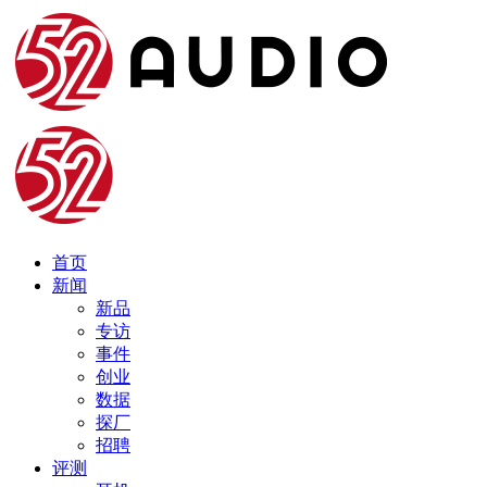
首页
新闻
新品
专访
事件
创业
数据
探厂
招聘
评测