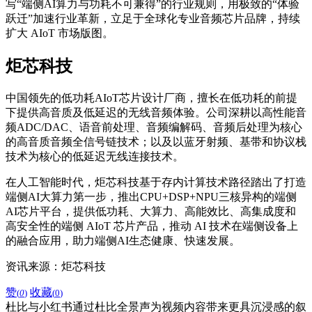
写“端侧AI算力与功耗不可兼得”的行业规则，用极致的“体验
跃迁”加速行业革新，立足于全球化专业音频芯片品牌，持续
扩大 AIoT 市场版图。
炬芯科技
中国领先的低功耗AIoT芯片设计厂商，擅长在低功耗的前提
下提供高音质及低延迟的无线音频体验。公司深耕以高性能音
频ADC/DAC、语音前处理、音频编解码、音频后处理为核心
的高音质音频全信号链技术；以及以蓝牙射频、基带和协议栈
技术为核心的低延迟无线连接技术。
在人工智能时代，炬芯科技基于存内计算技术路径踏出了打造
端侧AI大算力第一步，推出CPU+DSP+NPU三核异构的端侧
AI芯片平台，提供低功耗、大算力、高能效比、高集成度和
高安全性的端侧 AIoT 芯片产品，推动 AI 技术在端侧设备上
的融合应用，助力端侧AI生态健康、快速发展。
资讯来源：炬芯科技
赞
收藏
(
0
)
(
0
)
杜比与小红书通过杜比全景声为视频内容带来更具沉浸感的叙