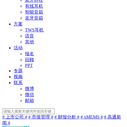
蓝牙脖挂
有线耳机
智能音箱
蓝牙音箱
方案
TWS耳机
语音
其他
活动
报名
回顾
PPT
专题
视频
联系
微博
微信
邮箱
# 上市公司 #
# 市值管理 #
# 财报分析 #
# xMEMS #
# 高通新
闻 #