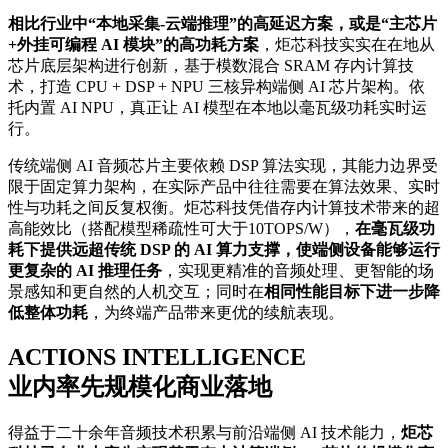
相比行业中“本地采集-云端推理”的高延迟方案，或是“主芯片
+外挂可编程 AI 模块”的高功耗方案
，炬芯科技实实在在地从
芯片底层架构进行创新，基于模数混合 SRAM 存内计算技
术，打造 CPU + DSP + NPU 三核异构端侧 AI 芯片架构。依
托内置 AI NPU，真正让 AI 模型在本地以毫瓦级功耗实时运
行。
传统端侧 AI 音频芯片主要依赖 DSP 算法实现，其能力边界受
限于固定算力架构，在实际产品中往往需要在算法效果、实时
性与功耗之间反复权衡。炬芯科技凭借存内计算技术带来的超
高能效比（搭配模型稀疏性可大于10TOPS/W），
在毫瓦级功
耗下提供远超传统 DSP 的 AI 算力支撑，使端侧设备能够运行
更复杂的 AI 推理任务
，实现更精准的音频处理、更智能的场
景感知和更自然的人机交互；同时在
相同性能目标下进一步降
低整体功
耗
，为终端产品带来更优的续航表现。
ACTIONS INTELLIGENCE
业内率先规模化商业落地
得益于二十余年音频技术积累与前沿端侧 AI 技术能力，
炬芯