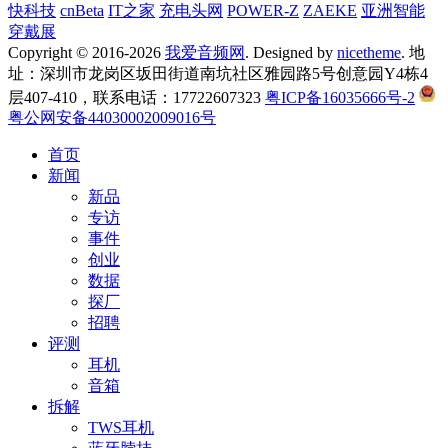
快科技
cnBeta
IT之家
充电头网
POWER-Z
ZAEKE
亚洲智能
穿戴展
Copyright © 2016-2026
我爱音频网
. Designed by
nicetheme
. 地
址：深圳市龙岗区坂田街道南坑社区雅园路5号创意园Y4栋4
层407-410，联系电话：17722607323
粤ICP备16035666号-2
粤公网安备44030002009016号
首页
新闻
新品
专访
事件
创业
数据
探厂
招聘
评测
耳机
音箱
拆解
TWS耳机