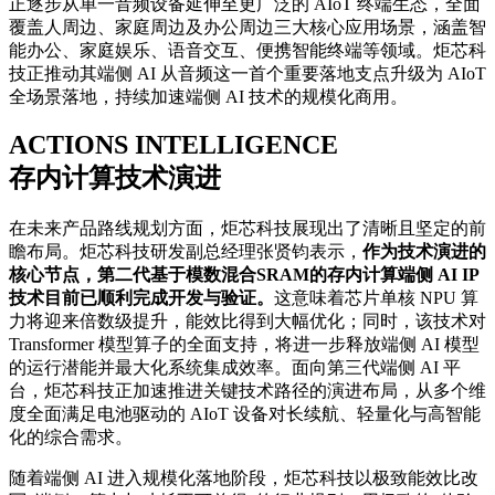
正逐步从单一音频设备延伸至更广泛的 AIoT 终端生态，全面
覆盖人周边、家庭周边及办公周边三大核心应用场景，涵盖智
能办公、家庭娱乐、语音交互、便携智能终端等领域。炬芯科
技正推动其端侧 AI 从音频这一首个重要落地支点升级为 AIoT
全场景落地，持续加速端侧 AI 技术的规模化商用。
ACTIONS INTELLIGENCE
存内计算技术演进
在未来产品路线规划方面，炬芯科技展现出了清晰且坚定的前
瞻布局。炬芯科技研发副总经理张贤钧表示，
作为技术演进的
核心节点，第二代基于模数混合SRAM的存内计算端侧 AI IP
技术目前已顺利完成开发与验证。
这意味着芯片单核 NPU 算
力将迎来倍数级提升，能效比得到大幅优化；同时，该技术对
Transformer 模型算子的全面支持，将进一步释放端侧 AI 模型
的运行潜能并最大化系统集成效率。面向第三代端侧 AI 平
台，炬芯科技正加速推进关键技术路径的演进布局，从多个维
度全面满足电池驱动的 AIoT 设备对长续航、轻量化与高智能
化的综合需求。
随着端侧 AI 进入规模化落地阶段，炬芯科技以极致能效比改