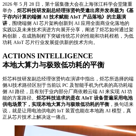
2026 年 5 月 28 日，第十届集微大会在上海张江科学会堂隆重
举办，
炬芯科技研发副总经理张贤钧受邀出席并发表题为《基
于存内计算的端侧 AI 技术赋能 AIoT 产品落地》的主题演
讲
，围绕端侧 AI 芯片架构创新到 AI 应用全面商业化落地的
实践以及未来技术演进方向展开分享，阐述了炬芯如何通过架
构创新，在成熟制程下突破传统芯片的性能和功耗桎梏，为低
功耗 AIoT 芯片行业发展提供新的技术方向。
ACTIONS INTELLIGENCE
本地大算力与极致低功耗的平衡
炬芯科技研发副总经理张贤钧在演讲中指出，炬芯所选择的端
侧AI技术路径区别于当前以 PC 及智能手机为代表的高功耗端
侧 AI 路径，且有别于业内部分厂商依赖云端 AI 来实现 AI 功
能的方案路径。
炬芯科技追求的是在 AIoT 设备普遍采用电池
供电场景下，实现本地大算力与极致低功耗的平衡
，换句话来
说，就是让用电池供电的 IoT 装置也能在本地跑 AI 模型，真
正从芯片技术上解决这一痛点。