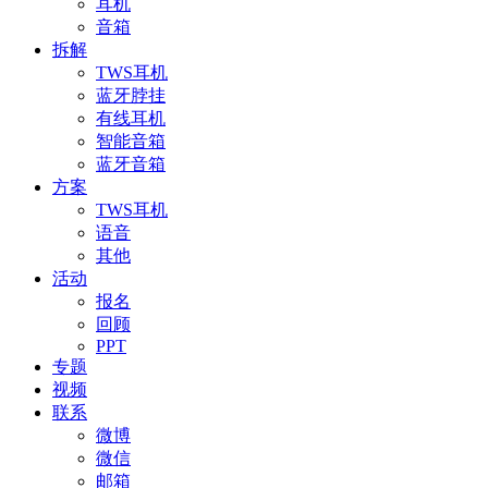
耳机
音箱
拆解
TWS耳机
蓝牙脖挂
有线耳机
智能音箱
蓝牙音箱
方案
TWS耳机
语音
其他
活动
报名
回顾
PPT
专题
视频
联系
微博
微信
邮箱