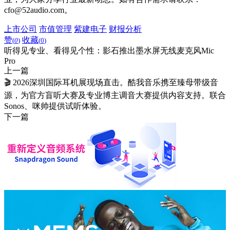
cfo@52audio.com。
上市公司
市值管理
紫建电子
财报分析
赞
收藏
(
0
)
(
0
)
听得见专业、看得见个性：影石推出墨水屏无线麦克风Mic
Pro
上一篇
🎬 2026深圳国际耳机展现场直击。酷我音乐携至臻母带级音
源，为官方盲听大赛及专业博主调音大赛提供内容支持。联合
Sonos、咪帅提供试听体验。
下一篇