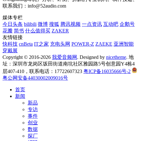
联系我们：info@52audio.com
媒体专栏
今日头条
bilibili
微博
搜狐
腾讯视频
一点资讯
互动吧
企鹅号
花瓣
简书
什么值得买
ZAKER
友情链接
快科技
cnBeta
IT之家
充电头网
POWER-Z
ZAEKE
亚洲智能
穿戴展
Copyright © 2016-2026
我爱音频网
. Designed by
nicetheme
. 地
址：深圳市龙岗区坂田街道南坑社区雅园路5号创意园Y4栋4
层407-410，联系电话：17722607323
粤ICP备16035666号-2
粤公网安备44030002009016号
首页
新闻
新品
专访
事件
创业
数据
探厂