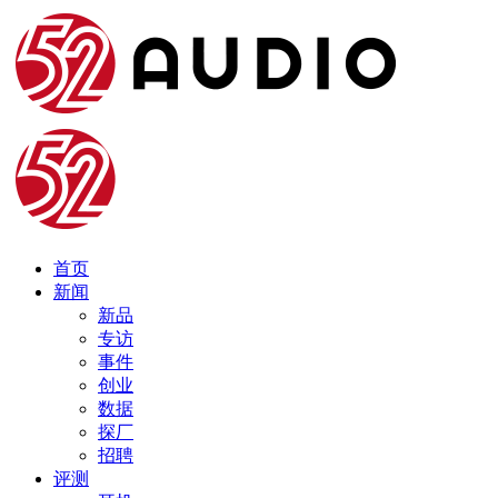
首页
新闻
新品
专访
事件
创业
数据
探厂
招聘
评测