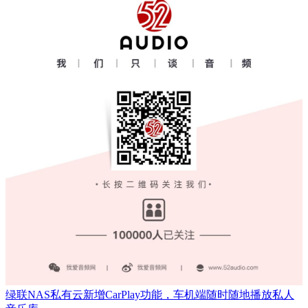
绿联NAS私有云新增CarPlay功能，车机端随时随地播放私人