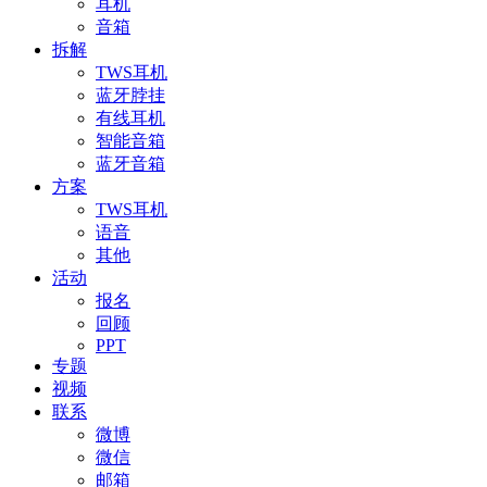
耳机
音箱
拆解
TWS耳机
蓝牙脖挂
有线耳机
智能音箱
蓝牙音箱
方案
TWS耳机
语音
其他
活动
报名
回顾
PPT
专题
视频
联系
微博
微信
邮箱