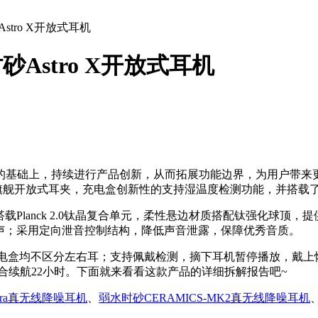
stro X开放式耳机
砂Astro X开放式耳机
的基础上，持续进行产品创新，从而拓展功能边界，为用户带来
X（阿斯特）旗舰开放式耳夹，充电盒创新性的支持湿温度检测功能，并
搭载Planck 2.0钛晶复合单元，柔性悬边材质搭配钛强化球顶，
声；采用定向泄音控制结构，降低声音泄露，保障优秀音质。
回充电盒均不区分左右耳；支持佩戴检测，摘下耳机暂停播放，戴上
合续航22小时。下面就来看看这款产品的详细拆解报告吧~
ltra真无线降噪耳机
、
弱水时砂CERAMICS-MK2真无线降噪耳机