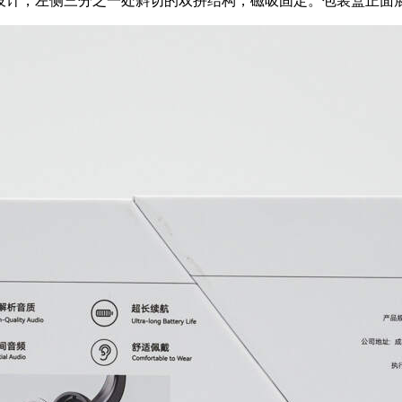
机甲风格设计，左侧三分之一处斜切的双拼结构，磁吸固定。包装盒正