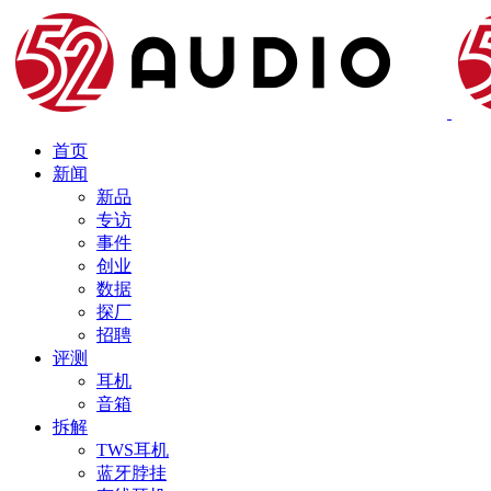
首页
新闻
新品
专访
事件
创业
数据
探厂
招聘
评测
耳机
音箱
拆解
TWS耳机
蓝牙脖挂