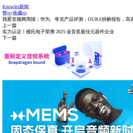
Knowles新闻
赞
收藏
(
0
)
(
0
)
我爱音频网周报：华为、夸克产品评测，OURA拆解报告，高通
上一篇
实力认证！楼氏电子荣膺 2025 金音奖最佳元器件企业
下一篇