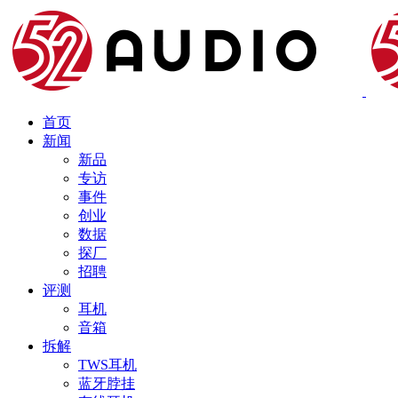
首页
新闻
新品
专访
事件
创业
数据
探厂
招聘
评测
耳机
音箱
拆解
TWS耳机
蓝牙脖挂