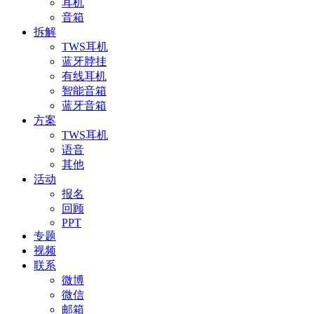
耳机
音箱
拆解
TWS耳机
蓝牙脖挂
有线耳机
智能音箱
蓝牙音箱
方案
TWS耳机
语音
其他
活动
报名
回顾
PPT
专题
视频
联系
微博
微信
邮箱