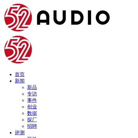
首页
新闻
新品
专访
事件
创业
数据
探厂
招聘
评测