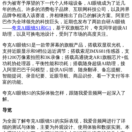
作为被寄予厚望的下一代个人终端设备，AI眼镜成为了近几
年的热点。许多的消费电子品牌、互联网科技公司，以及跨界
品牌争相涌入该赛道，并相继推出了自己的解决方案。阿里巴
巴作为全球领先的科技巨头，近期也发布了两款自研AI眼镜
——
夸克AI眼镜S1和G1
，基于双旗舰芯片，夸克同学超级AI
助理，以及可换电池设计，受到了市场的高度关注。
夸克AI眼镜S1是一款带屏幕的旗舰产品，搭载双显双光机，
支持近眼显示和9档位远近调节；搭载索尼IMX681传感器，支
持1200万像素拍照和3K录像；搭载高通骁龙AR1旗舰芯片+低
功耗协处理器，平衡性能和功耗；搭载随身超级AI助理，接
入阿里巴巴千问模型，提供AI问答、随身翻译、备忘提醒、
智能提词、录音纪要、近眼导航、商品识价、看一下支付等丰
富的功能。
夸克AI眼镜S1的实际体验怎样，跟随我爱音频网一起深入了
解。
导览
为全面了解夸克AI眼镜S1的实际表现，我爱音频网进行了详
细的测试与体验，主要为外观设计、使用体验和数据实测。本