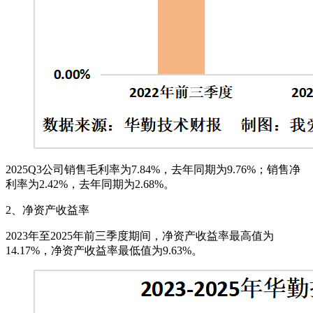
2025Q3公司销售毛利率为7.84%，去年同期为9.76%；销售净
利率为2.42%，去年同期为2.68%。
2、净资产收益率
2023年至2025年前三季度期间，净资产收益率最高值为
14.17%，净资产收益率最低值为9.63%。