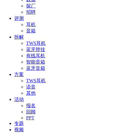
探厂
招聘
评测
耳机
音箱
拆解
TWS耳机
蓝牙脖挂
有线耳机
智能音箱
蓝牙音箱
方案
TWS耳机
语音
其他
活动
报名
回顾
PPT
专题
视频