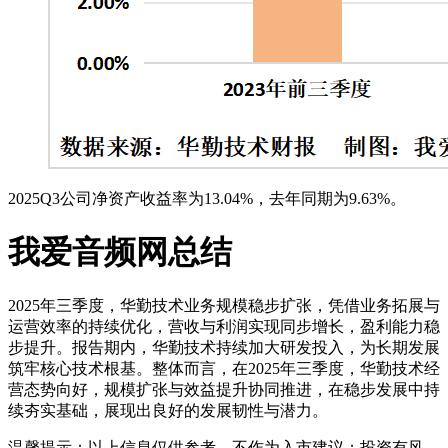
2025Q3公司净资产收益率为13.04%，去年同期为9.63%。
我爱音频网总结
2025年三季度，华勤技术业务规模稳步扩张，凭借业务拓展与
运营效率的持续优化，营收与利润实现同步增长，盈利能力稳
步提升。报告期内，华勤技术持续加大研发投入，为长期发展
筑牢核心技术根基。整体而言，在2025年三季度，华勤技术经
营态势向好，规模扩张与效益提升协同推进，在稳步发展中持
续夯实基础，展现出良好的发展韧性与潜力。
温馨提示：以上信息仅供参考，不作为入市建议；投资有风