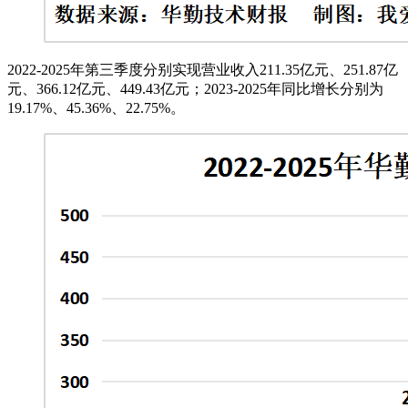
2022-2025年第三季度分别实现营业收入211.35亿元、251.87亿
元、366.12亿元、449.43亿元；2023-2025年同比增长分别为
19.17%、45.36%、22.75%。