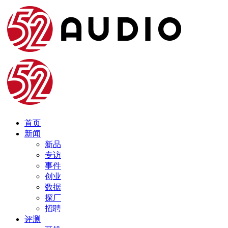
首页
新闻
新品
专访
事件
创业
数据
探厂
招聘
评测