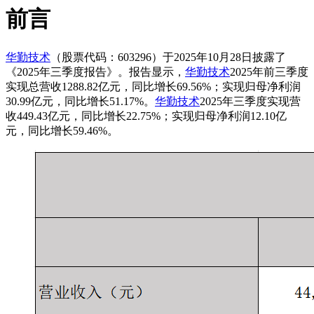
前言
华勤技术
（股票代码：603296）于2025年10月28日披露了
《2025年三季度报告》。报告显示，
华勤技术
2025年前三季度
实现总营收1288.82亿元，同比增长69.56%；实现归母净利润
30.99亿元，同比增长51.17%。
华勤技术
2025年三季度实现营
收449.43亿元，同比增长22.75%；实现归母净利润12.10亿
元，同比增长59.46%。