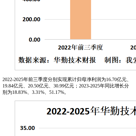
2022-2025年前三季度分别实现累计归母净利润为16.70亿元、
19.84亿元、20.50亿元、30.99亿元；2023-2025年同比增长分
别为18.83%、3.31%、51.17%。