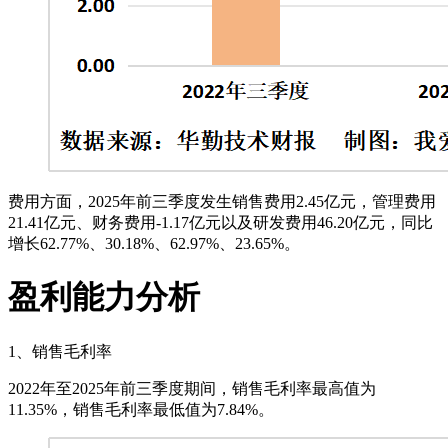
费用方面，2025年前三季度发生销售费用2.45亿元，管理费用
21.41亿元、财务费用-1.17亿元以及研发费用46.20亿元，同比
增长62.77%、30.18%、62.97%、23.65%。
盈利能力分析
1、销售毛利率
2022年至2025年前三季度期间，销售毛利率最高值为
11.35%，销售毛利率最低值为7.84%。