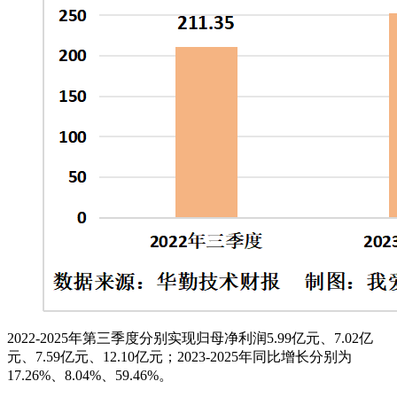
2022-2025年第三季度分别实现归母净利润5.99亿元、7.02亿
元、7.59亿元、12.10亿元；2023-2025年同比增长分别为
17.26%、8.04%、59.46%。