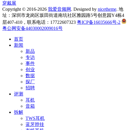
穿戴展
Copyright © 2016-2026
我爱音频网
. Designed by
nicetheme
. 地
址：深圳市龙岗区坂田街道南坑社区雅园路5号创意园Y4栋4
层407-410，联系电话：17722607323
粤ICP备16035666号-2
粤公网安备44030002009016号
首页
新闻
新品
专访
事件
创业
数据
探厂
招聘
评测
耳机
音箱
拆解
TWS耳机
蓝牙脖挂