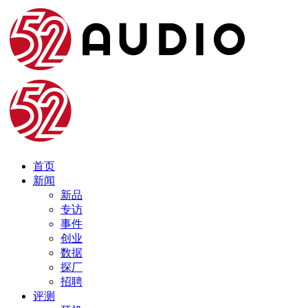
首页
新闻
新品
专访
事件
创业
数据
探厂
招聘
评测