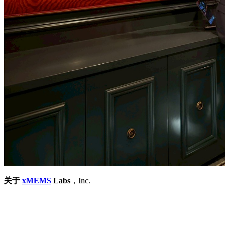
关于
xMEMS
Labs
，Inc.