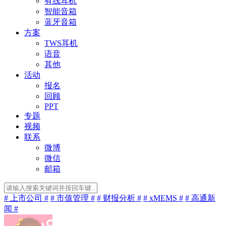
有线耳机
智能音箱
蓝牙音箱
方案
TWS耳机
语音
其他
活动
报名
回顾
PPT
专题
视频
联系
微博
微信
邮箱
# 上市公司 #
# 市值管理 #
# 财报分析 #
# xMEMS #
# 高通新
闻 #