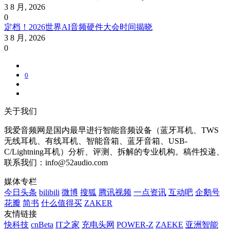
3 8 月, 2026
0
定档！2026世界AI音频硬件大会时间揭晓
3 8 月, 2026
0
0
关于我们
我爱音频网是国内最早进行智能音频设备（蓝牙耳机、TWS
无线耳机、有线耳机、智能音箱、蓝牙音箱、USB-
C/Lightning耳机）分析、评测、拆解的专业机构。稿件投递、
联系我们：info@52audio.com
媒体专栏
今日头条
bilibili
微博
搜狐
腾讯视频
一点资讯
互动吧
企鹅号
花瓣
简书
什么值得买
ZAKER
友情链接
快科技
cnBeta
IT之家
充电头网
POWER-Z
ZAEKE
亚洲智能