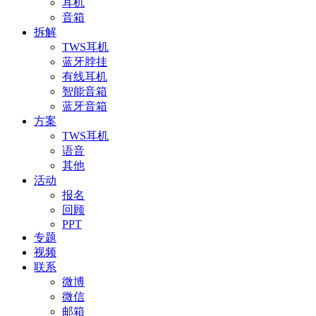
耳机
音箱
拆解
TWS耳机
蓝牙脖挂
有线耳机
智能音箱
蓝牙音箱
方案
TWS耳机
语音
其他
活动
报名
回顾
PPT
专题
视频
联系
微博
微信
邮箱