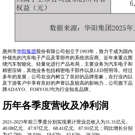
惠州市
华阳集团
股份有限公司创立于1993年，致力于成为国内
外领先的汽车电子产品及零部件的系统供应商。近年来重点围
绕汽车智能化、轻量化进行产品布局，主要业务为汽车电子和
精密压铸，其他业务包括精密电子部件以及LED照明等。经过
多年的发展，公司在业内树立了良好的品牌形象，在行业内以
及下游客户中享有良好的声誉以及较高的影响力，公司旗下品
牌ADAYO、FORYOU均为行业知名品牌。
历年各季度营收及净利润
2021-2025年前三季度分别实现累计营业总收入为31.31亿元、
40.08亿元、47.97亿元、68.41亿元、87.91亿元；同比增长分别
为47.78%、28.03%、19.67%、42.62%、28.50%。