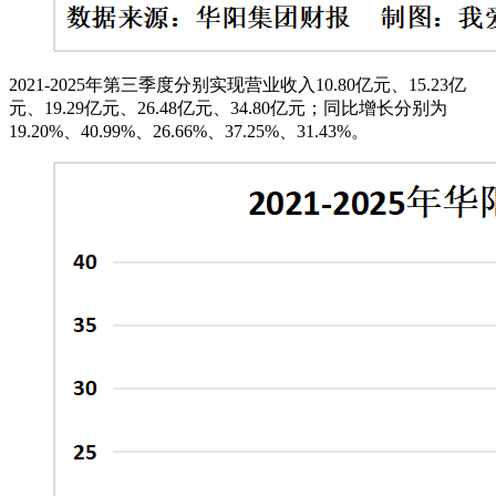
2021-2025年第三季度分别实现营业收入10.80亿元、15.23亿
元、19.29亿元、26.48亿元、34.80亿元；同比增长分别为
19.20%、40.99%、26.66%、37.25%、31.43%。