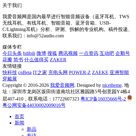
关于我们
我爱音频网是国内最早进行智能音频设备（蓝牙耳机、TWS
无线耳机、有线耳机、智能音箱、蓝牙音箱、USB-
C/Lightning耳机）分析、评测、拆解的专业机构。稿件投递、
联系我们：info@52audio.com
媒体专栏
今日头条
bilibili
微博
搜狐
腾讯视频
一点资讯
互动吧
企鹅号
花瓣
简书
什么值得买
ZAKER
友情链接
快科技
cnBeta
IT之家
充电头网
POWER-Z
ZAEKE
亚洲智能
穿戴展
Copyright © 2016-2026
我爱音频网
. Designed by
nicetheme
. 地
址：深圳市龙岗区坂田街道南坑社区雅园路5号创意园Y4栋4
层407-410，联系电话：17722607323
粤ICP备16035666号-2
粤公网安备44030002009016号
首页
新闻
新品
专访