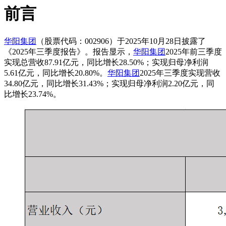
前言
华阳集团
（股票代码：002906）于2025年10月28日披露了
《2025年三季度报告》。报告显示，
华阳集团
2025年前三季度
实现总营收87.91亿元，同比增长28.50%；实现归母净利润
5.61亿元，同比增长20.80%。
华阳集团
2025年三季度实现营收
34.80亿元，同比增长31.43%；实现归母净利润2.20亿元，同
比增长23.74%。