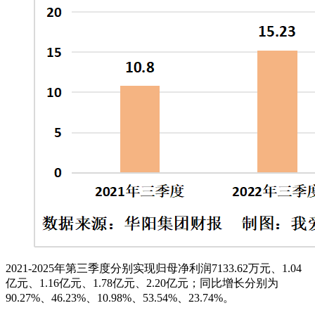
2021-2025年第三季度分别实现归母净利润7133.62万元、1.04
亿元、1.16亿元、1.78亿元、2.20亿元；同比增长分别为
90.27%、46.23%、10.98%、53.54%、23.74%。