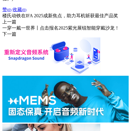
赞
收藏
(
0
)
(
0
)
楼氏动铁在IFA 2025成新焦点，助力耳机斩获最佳产品奖
上一篇
一穿一戴一世界丨点击报名2025紫光展锐智能穿戴沙龙！
下一篇