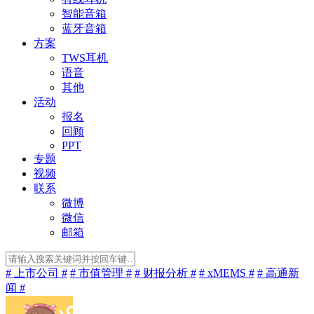
智能音箱
蓝牙音箱
方案
TWS耳机
语音
其他
活动
报名
回顾
PPT
专题
视频
联系
微博
微信
邮箱
# 上市公司 #
# 市值管理 #
# 财报分析 #
# xMEMS #
# 高通新
闻 #