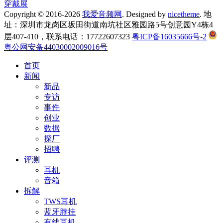
穿戴展
Copyright © 2016-2026
我爱音频网
. Designed by
nicetheme
. 地
址：深圳市龙岗区坂田街道南坑社区雅园路5号创意园Y4栋4
层407-410，联系电话：17722607323
粤ICP备16035666号-2
粤公网安备44030002009016号
首页
新闻
新品
专访
事件
创业
数据
探厂
招聘
评测
耳机
音箱
拆解
TWS耳机
蓝牙脖挂
有线耳机