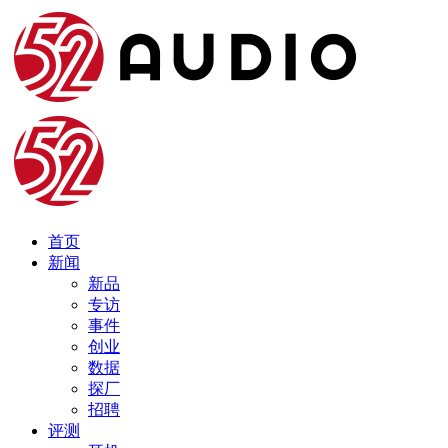
首页
新闻
新品
专访
事件
创业
数据
探厂
招聘
评测