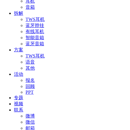
耳机
音箱
拆解
TWS耳机
蓝牙脖挂
有线耳机
智能音箱
蓝牙音箱
方案
TWS耳机
语音
其他
活动
报名
回顾
PPT
专题
视频
联系
微博
微信
邮箱