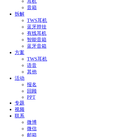
耳机
音箱
拆解
TWS耳机
蓝牙脖挂
有线耳机
智能音箱
蓝牙音箱
方案
TWS耳机
语音
其他
活动
报名
回顾
PPT
专题
视频
联系
微博
微信
邮箱