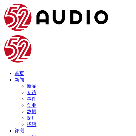
首页
新闻
新品
专访
事件
创业
数据
探厂
招聘
评测