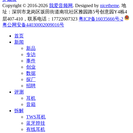
Copyright © 2016-2026
我爱音频网
. Designed by
nicetheme
. 地
址：深圳市龙岗区坂田街道南坑社区雅园路5号创意园Y4栋4
层407-410，联系电话：17722607323
粤ICP备16035666号-2
粤公网安备44030002009016号
首页
新闻
新品
专访
事件
创业
数据
探厂
招聘
评测
耳机
音箱
拆解
TWS耳机
蓝牙脖挂
有线耳机