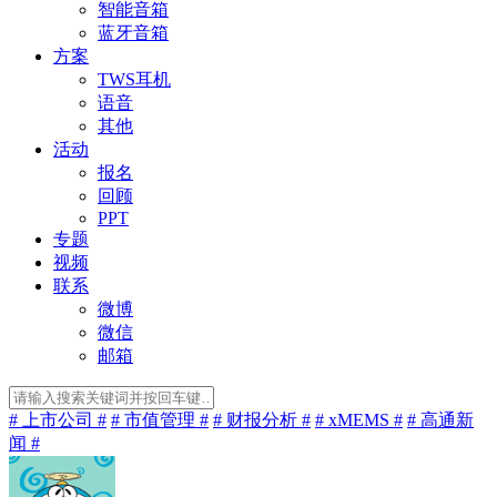
智能音箱
蓝牙音箱
方案
TWS耳机
语音
其他
活动
报名
回顾
PPT
专题
视频
联系
微博
微信
邮箱
# 上市公司 #
# 市值管理 #
# 财报分析 #
# xMEMS #
# 高通新
闻 #