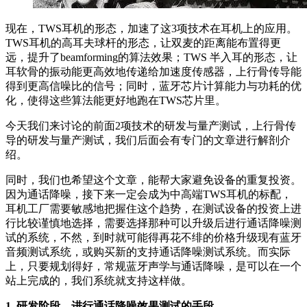
现在，TWS耳机的形态，加速了这3项技术在耳机上的应用。
TWS耳机的高耳夫球杆的形态，让双麦的距离能布置得更
远，提升了beamforming的算法效果；TWS 半入耳的形态，让
耳软骨的振动能更高效地传递给加速度传感器，上行骨传导能
得到更高信噪比的信号；同时，蓝牙芯片计算能力与功耗的优
化，使得这些算法能更好地跑在TWS芯片里。
今天我们来讨论的前面2项技术的研发与量产测试，上行骨传
导的研发与量产测试，我们后面会有专门的文章进行解剖介
绍。
同时，我们也希望这个文章，能帮大家避免设备的重复投资。
因为通话降噪，接下来一定会成为中高端TWS耳机的标配，
耳机工厂需要敏感地把握住这个趋势，在测试设备的投资上进
行比较谨慎地选择，需要选择那种可以升级后进行通话降噪测
试的系统，不然，到时就可能得再花不绯的价格升级现有蓝牙
音频测试系统，或购买新的支持通话降噪测试系统。而实际
上，只要规划得好，常规蓝牙声学与通话降噪，是可以在一个
站上完成的，我们系统就支持这样做。
1. 研发阶段，进行通话降噪效果测试的手段