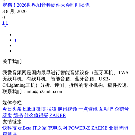
定档！2026世界AI音频硬件大会时间揭晓
3 8 月, 2026
0
1
1
1
关于我们
我爱音频网是国内最早进行智能音频设备（蓝牙耳机、TWS
无线耳机、有线耳机、智能音箱、蓝牙音箱、USB-
C/Lightning耳机）分析、评测、拆解的专业机构。稿件投递、
联系我们：info@52audio.com
媒体专栏
今日头条
bilibili
微博
搜狐
腾讯视频
一点资讯
互动吧
企鹅号
花瓣
简书
什么值得买
ZAKER
友情链接
快科技
cnBeta
IT之家
充电头网
POWER-Z
ZAEKE
亚洲智能
穿戴展