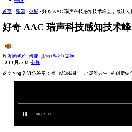
登录
首页
›
新闻
›
参展
›
好奇 AAC 瑞声科技感知技术峰会，最让
好奇 AAC 瑞声科技感知技
炸蛋螺蛳粉+猪蹄+热狗+鸭脚+豆泡
30 10 月, 2025
参展
这支 vlog 告诉你答案：是 “感知智能” 与 “场景共生” 的