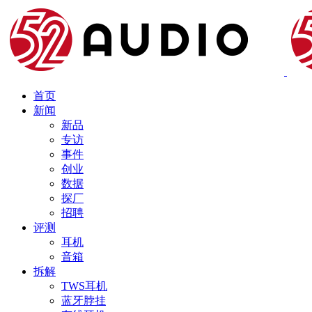
首页
新闻
新品
专访
事件
创业
数据
探厂
招聘
评测
耳机
音箱
拆解
TWS耳机
蓝牙脖挂