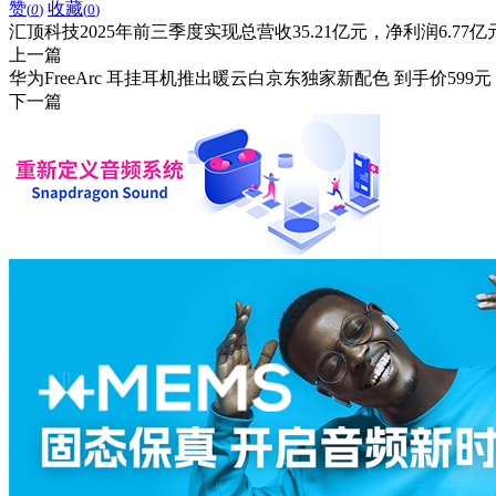
赞
收藏
(
0
)
(
0
)
汇顶科技2025年前三季度实现总营收35.21亿元，净利润6.77亿
上一篇
华为FreeArc 耳挂耳机推出暖云白京东独家新配色 到手价599元
下一篇