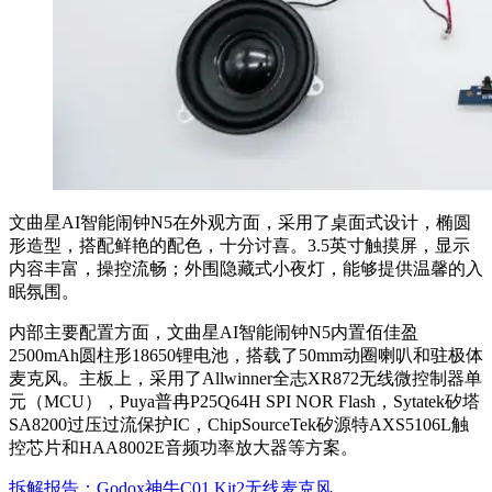
文曲星AI智能闹钟N5在外观方面，采用了桌面式设计，椭圆
形造型，搭配鲜艳的配色，十分讨喜。3.5英寸触摸屏，显示
内容丰富，操控流畅；外围隐藏式小夜灯，能够提供温馨的入
眠氛围。
内部主要配置方面，文曲星AI智能闹钟N5内置佰佳盈
2500mAh圆柱形18650锂电池，搭载了50mm动圈喇叭和驻极体
麦克风。主板上，采用了Allwinner全志XR872无线微控制器单
元（MCU），Puya普冉P25Q64H SPI NOR Flash，Sytatek矽塔
SA8200过压过流保护IC，ChipSourceTek矽源特AXS5106L触
控芯片和HAA8002E音频功率放大器等方案。
拆解报告：Godox神牛C01 Kit2无线麦克风