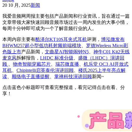
20 10 月, 2025
新闻
我爱音频网周报主要包括产品新闻和行业资讯，旨在通过一篇
文章带领大家快速回顾音频市场过去一周内发生的大事小情，
每周十分钟即可成为一个了解音频行业的人。
本周内容主要有
酷泽尔KT10S耳夹式耳机
评测，
博泓微发布
BHWM257超小型低功耗射频前端模块
、
罗德Wireless Micro彩
色版上市
产品新闻，
文曲星AI智能闹钟N5
、
神牛C01 Kit2无线
麦克风
拆解报告，
LHDC 标准分级
、
盛微（LHDC）演讲回
顾
、
物奇智能穿戴芯片
、
瑞芯微直播
、
机乐堂 OC3 AI开放式
耳机
、
Chipintelli启英泰伦演讲回顾
、
楼氏2025上半年亮点解
读
、
顺络电子直播提醒
、
掌禅科技演讲回顾
新闻~
点击蓝色小标题即可查看完整报道，看完记得点击在看、分
享！