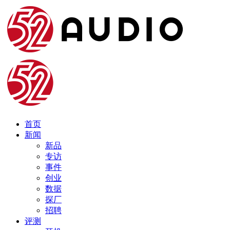
首页
新闻
新品
专访
事件
创业
数据
探厂
招聘
评测