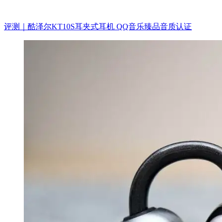
评测｜酷泽尔KT10S耳夹式耳机 QQ音乐臻品音质认证