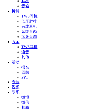
耳机
音箱
拆解
TWS耳机
蓝牙脖挂
有线耳机
智能音箱
蓝牙音箱
方案
TWS耳机
语音
其他
活动
报名
回顾
PPT
专题
视频
联系
微博
微信
邮箱