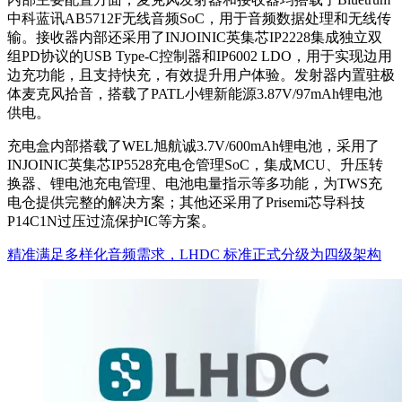
中科蓝讯AB5712F无线音频SoC，用于音频数据处理和无线传
输。接收器内部还采用了INJOINIC英集芯IP2228集成独立双
组PD协议的USB Type-C控制器和IP6002 LDO，用于实现边用
边充功能，且支持快充，有效提升用户体验。发射器内置驻极
体麦克风拾音，搭载了PATL小锂新能源3.87V/97mAh锂电池
供电。
充电盒内部搭载了WEL旭航诚3.7V/600mAh锂电池，采用了
INJOINIC英集芯IP5528充电仓管理SoC，集成MCU、升压转
换器、锂电池充电管理、电池电量指示等多功能，为TWS充
电仓提供完整的解决方案；其他还采用了Prisemi芯导科技
P14C1N过压过流保护IC等方案。
精准满足多样化音频需求，LHDC 标准正式分级为四级架构