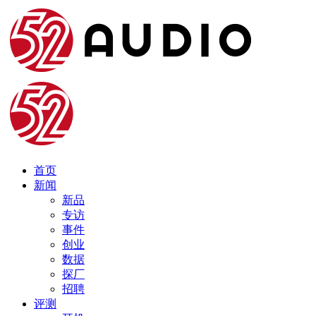
首页
新闻
新品
专访
事件
创业
数据
探厂
招聘
评测