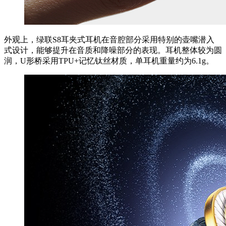
外观上，绿联S8耳夹式耳机在音腔部分采用特别的壶嘴潜入
式设计，能够提升在音质和降噪部分的表现。耳机整体较为圆
润，U形桥采用TPU+记忆钛丝材质，单耳机重量约为6.1g。