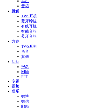
耳机
音箱
拆解
TWS耳机
蓝牙脖挂
有线耳机
智能音箱
蓝牙音箱
方案
TWS耳机
语音
其他
活动
报名
回顾
PPT
专题
视频
联系
微博
微信
邮箱