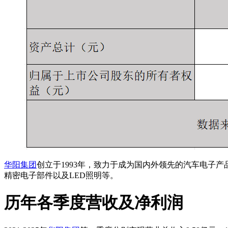
华阳集团
创立于1993年，致力于成为国内外领先的汽车电子
精密电子部件以及LED照明等。
历年各季度营收及净利润