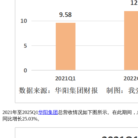
2021年至2025Q1
华阳集团
总营收情况如下图所示。在此期间，总营收
同比增长25.03%。