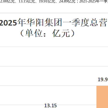
亿元、13.15亿元、19.91亿元、24.89亿元；2021-2025年一季度