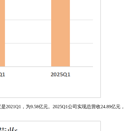
1Q1，为9.58亿元。2025Q1公司实现总营收24.89亿元，