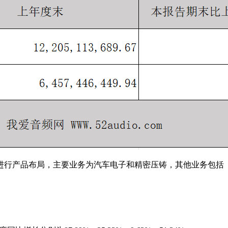
化进行产品布局，主要业务为汽车电子和精密压铸，其他业务包括