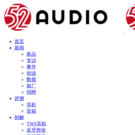
首页
新闻
新品
专访
事件
创业
数据
探厂
招聘
评测
耳机
音箱
拆解
TWS耳机
蓝牙脖挂