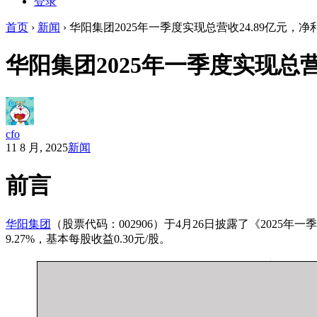
登录
首页
›
新闻
›
华阳集团2025年一季度实现总营收24.89亿元，净利
华阳集团2025年一季度实现总营收
cfo
11 8 月, 2025
新闻
前言
华阳集团
（股票代码：002906）于4月26日披露了《2025年
9.27%，基本每股收益0.30元/股。