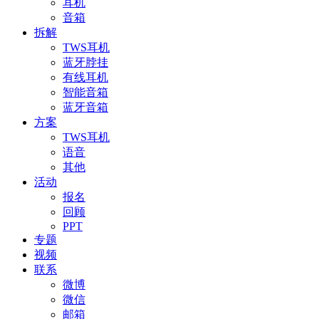
耳机
音箱
拆解
TWS耳机
蓝牙脖挂
有线耳机
智能音箱
蓝牙音箱
方案
TWS耳机
语音
其他
活动
报名
回顾
PPT
专题
视频
联系
微博
微信
邮箱