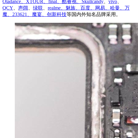
Oladance、XTOUR、final、酷睿视、Skullcandy
、
vivo
、
QCY
、
声阔
、
绿联
、
realme、魅族、百度、网易、哈曼、
万
魔、233621、魔宴、创新科技
等国内外知名品牌采用。