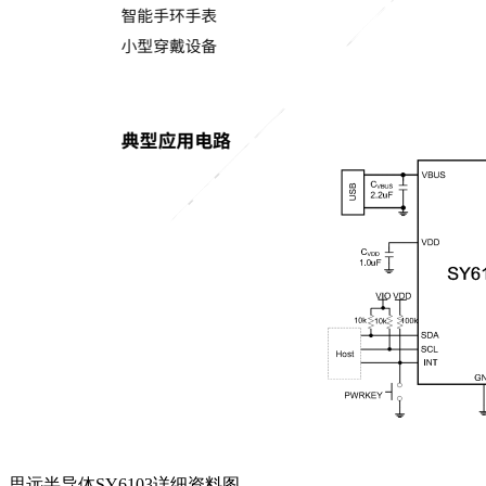
思远半导体SY6103详细资料图。