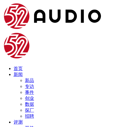
首页
新闻
新品
专访
事件
创业
数据
探厂
招聘
评测