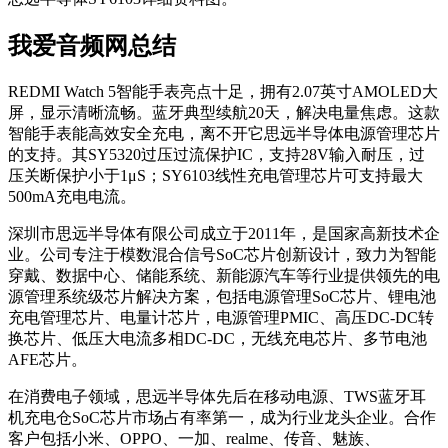
我爱音频网总结
REDMI Watch 5智能手表亮点十足，拥有2.07英寸AMOLED大
屏，显示清晰流畅。蓝牙典型续航20天，解决电量焦虑。这款
智能手表能高效安全充电，离不开它思远半导体电源管理芯片
的支持。其SY5320过压过流保护IC，支持28V输入耐压，过
压关断保护小于1μS；SY6103线性充电管理芯片可支持最大
500mA充电电流。
深圳市思远半导体有限公司成立于2011年，是国家高新技术企
业。公司专注于模数混合信号SoC芯片创新设计，致力为智能
穿戴、数据中心、储能系统、新能源汽车等行业提供领先的电
源管理系统级芯片解决方案，包括电源管理SoC芯片、锂电池
充电管理芯片、电量计芯片，电源管理PMIC、高压DC-DC转
换芯片、低压大电流多相DC-DC，无线充电芯片、多节电池
AFE芯片。
在消费电子领域，思远半导体先后在移动电源、TWS蓝牙耳
机充电仓SoC芯片市场占有率第一，成为行业龙头企业。合作
客户包括小米、OPPO、一加、realme、传音、魅族、