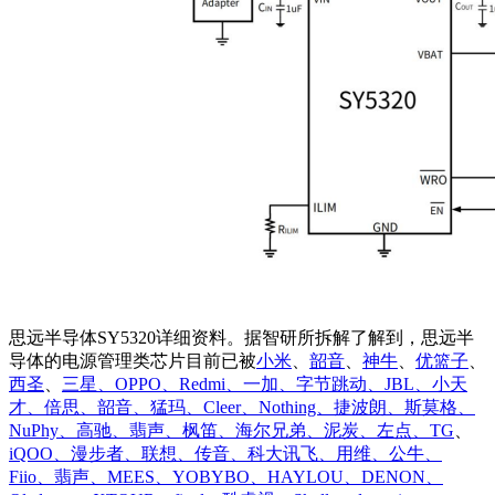
思远半导体SY5320详细资料。据智研所拆解了解到，思远半
导体的电源管理类芯片目前已被
小米
、
韶音
、
神牛
、
优篮子
、
西圣
、
三星、OPPO、Redmi、一加、字节跳动、JBL、小天
才、倍思、韶音、猛玛、Cleer、Nothing、捷波朗、斯莫格、
NuPhy、高驰、翡声、枫笛、海尔兄弟、泥炭、左点、TG
、
iQOO、漫步者、联想、传音、科大讯飞、用维、公牛、
Fiio、翡声、MEES、YOBYBO、HAYLOU、DENON、