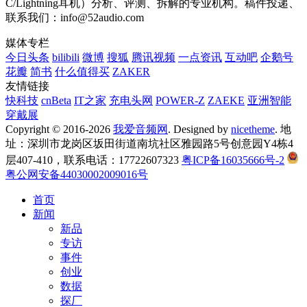
C/Lightning耳机）分析、评测、拆解的专业机构。稿件投递、
联系我们：info@52audio.com
媒体专栏
今日头条
bilibili
微博
搜狐
腾讯视频
一点资讯
互动吧
企鹅号
花瓣
简书
什么值得买
ZAKER
友情链接
快科技
cnBeta
IT之家
充电头网
POWER-Z
ZAEKE
亚洲智能
穿戴展
Copyright © 2016-2026
我爱音频网
. Designed by
nicetheme
. 地
址：深圳市龙岗区坂田街道南坑社区雅园路5号创意园Y4栋4
层407-410，联系电话：17722607323
粤ICP备16035666号-2
粤公网安备44030002009016号
首页
新闻
新品
专访
事件
创业
数据
探厂