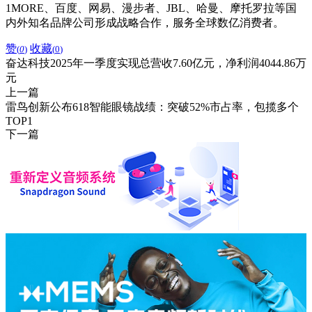
1MORE、百度、网易、漫步者、JBL、哈曼、摩托罗拉等国
内外知名品牌公司形成战略合作，服务全球数亿消费者。
赞
收藏
(
0
)
(
0
)
奋达科技2025年一季度实现总营收7.60亿元，净利润4044.86万
元
上一篇
雷鸟创新公布618智能眼镜战绩：突破52%市占率，包揽多个
TOP1
下一篇