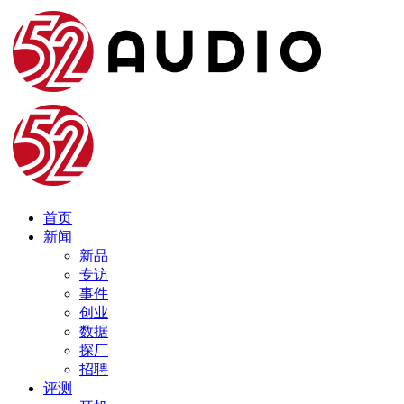
首页
新闻
新品
专访
事件
创业
数据
探厂
招聘
评测