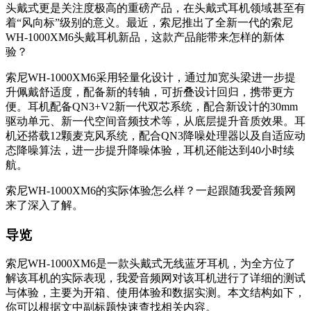
头戴式更是关注度极高的重磅产品，在头戴式耳机领域甚至有
着“风向标”级别的意义。最近，索尼推出了全新一代的索尼
WH-1000XM6头戴耳机新品，这款产品能带来怎样的新体
验？
索尼WH-1000XM6采用轻量化设计，通过加宽头梁进一步提
升佩戴舒适度，配备新的转轴，可折叠设计回归，携带更方
便。耳机配备QN3+V2新一代双芯系统，配合新设计的30mm
驱动单元、新一代空间音频技术等，从底层提升音质效果。耳
机还搭载12颗麦克风系统，配合QN3降噪处理器以及自适应动
态降噪算法，进一步提升降噪体验，耳机还能达到40小时续
航。
索尼WH-1000XM6的实际体验怎么样？一起跟随我爱音频网
来了深入了解。
导览
索尼WH-1000XM6是一款头戴式无线蓝牙耳机，为全方位了
解该耳机的实际表现，我爱音频网对该耳机进行了详细的测试
与体验，主要为开箱、使用体验和数据实测。本文结构如下，
你可以根据文中副标题快速查找相关内容。