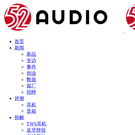
首页
新闻
新品
专访
事件
创业
数据
探厂
招聘
评测
耳机
音箱
拆解
TWS耳机
蓝牙脖挂