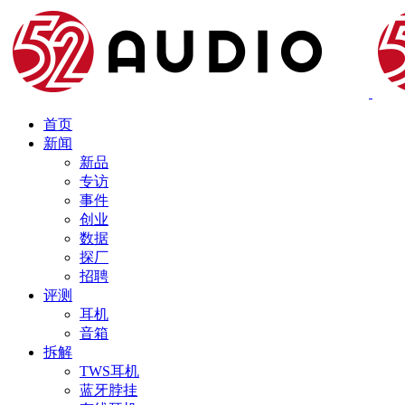
首页
新闻
新品
专访
事件
创业
数据
探厂
招聘
评测
耳机
音箱
拆解
TWS耳机
蓝牙脖挂