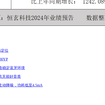
PS定位
0YP
，打造稳定蓝牙环境
噪耳机无损好音质
主动降噪，功耗低至4.5mA