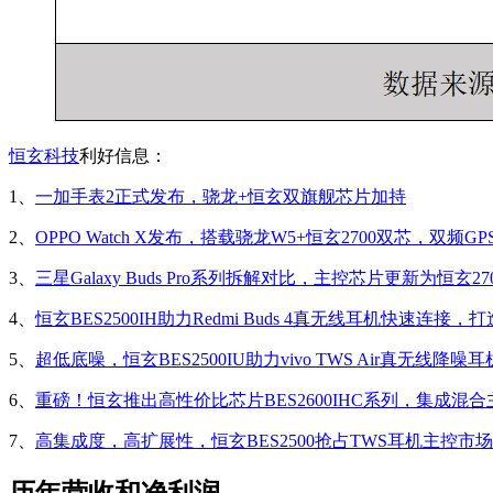
恒玄科技
利好信息：
1、
一加手表2正式发布，骁龙+恒玄双旗舰芯片加持
2、
OPPO Watch X发布，搭载骁龙W5+恒玄2700双芯，双频G
3、
三星Galaxy Buds Pro系列拆解对比，主控芯片更新为恒玄270
4、
恒玄BES2500IH助力Redmi Buds 4真无线耳机快速连接
5、
超低底噪，恒玄BES2500IU助力vivo TWS Air真无线降
6、
重磅！恒玄推出高性价比芯片BES2600IHC系列，集成混合
7、
高集成度，高扩展性，恒玄BES2500抢占TWS耳机主控市场
历年营收和净利润