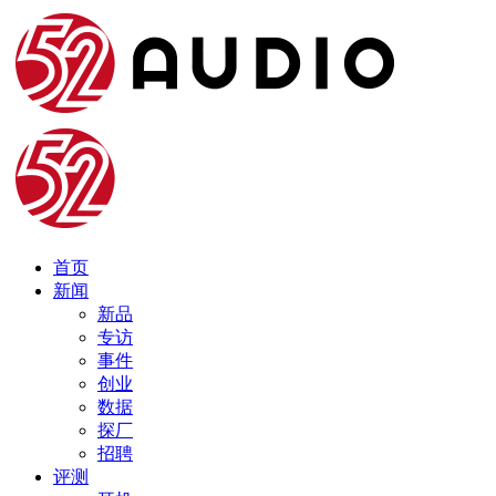
首页
新闻
新品
专访
事件
创业
数据
探厂
招聘
评测