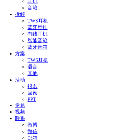
耳机
音箱
拆解
TWS耳机
蓝牙脖挂
有线耳机
智能音箱
蓝牙音箱
方案
TWS耳机
语音
其他
活动
报名
回顾
PPT
专题
视频
联系
微博
微信
邮箱