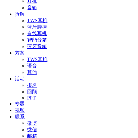
耳机
音箱
拆解
TWS耳机
蓝牙脖挂
有线耳机
智能音箱
蓝牙音箱
方案
TWS耳机
语音
其他
活动
报名
回顾
PPT
专题
视频
联系
微博
微信
邮箱