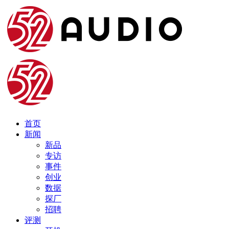
首页
新闻
新品
专访
事件
创业
数据
探厂
招聘
评测