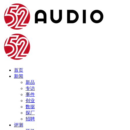
首页
新闻
新品
专访
事件
创业
数据
探厂
招聘
评测