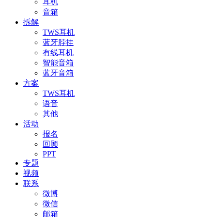
耳机
音箱
拆解
TWS耳机
蓝牙脖挂
有线耳机
智能音箱
蓝牙音箱
方案
TWS耳机
语音
其他
活动
报名
回顾
PPT
专题
视频
联系
微博
微信
邮箱