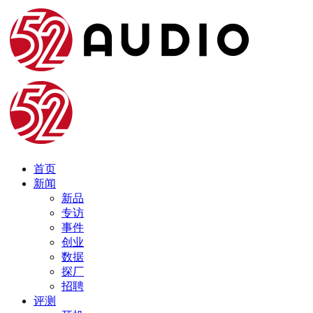
首页
新闻
新品
专访
事件
创业
数据
探厂
招聘
评测