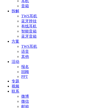
耳机
音箱
拆解
TWS耳机
蓝牙脖挂
有线耳机
智能音箱
蓝牙音箱
方案
TWS耳机
语音
其他
活动
报名
回顾
PPT
专题
视频
联系
微博
微信
邮箱