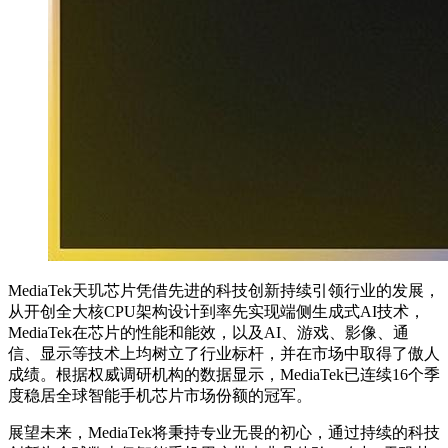
MediaTek天玑芯片凭借先进的科技创新持续引领行业的发展，
从开创全大核CPU架构设计到率先实现端侧生成式AI技术，
MediaTek在芯片的性能和能效，以及AI、游戏、影像、通
信、显示等技术上均树立了行业标杆，并在市场中取得了傲人
成绩。根据权威调研机构的数据显示，MediaTek已连续16个季
度稳居全球智能手机芯片市场份额的冠军。
展望未来，MediaTek将秉持专业无畏的初心，通过持续的科技