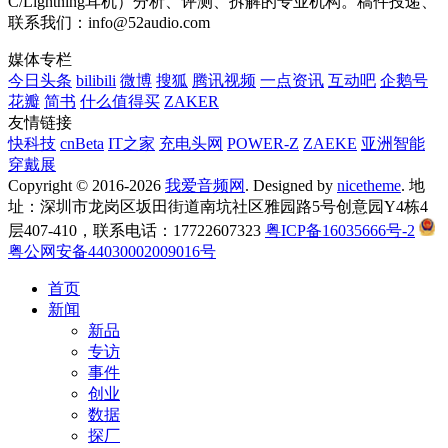
C/Lightning耳机）分析、评测、拆解的专业机构。稿件投递、
联系我们：info@52audio.com
媒体专栏
今日头条
bilibili
微博
搜狐
腾讯视频
一点资讯
互动吧
企鹅号
花瓣
简书
什么值得买
ZAKER
友情链接
快科技
cnBeta
IT之家
充电头网
POWER-Z
ZAEKE
亚洲智能
穿戴展
Copyright © 2016-2026
我爱音频网
. Designed by
nicetheme
. 地
址：深圳市龙岗区坂田街道南坑社区雅园路5号创意园Y4栋4
层407-410，联系电话：17722607323
粤ICP备16035666号-2
粤公网安备44030002009016号
首页
新闻
新品
专访
事件
创业
数据
探厂