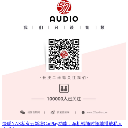
绿联NAS私有云新增CarPlay功能，车机端随时随地播放私人