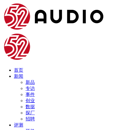
首页
新闻
新品
专访
事件
创业
数据
探厂
招聘
评测