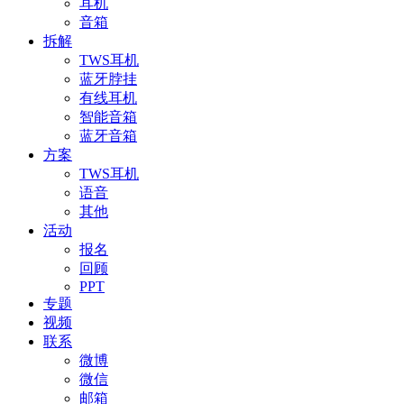
耳机
音箱
拆解
TWS耳机
蓝牙脖挂
有线耳机
智能音箱
蓝牙音箱
方案
TWS耳机
语音
其他
活动
报名
回顾
PPT
专题
视频
联系
微博
微信
邮箱