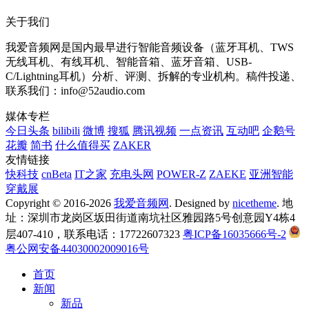
关于我们
我爱音频网是国内最早进行智能音频设备（蓝牙耳机、TWS
无线耳机、有线耳机、智能音箱、蓝牙音箱、USB-
C/Lightning耳机）分析、评测、拆解的专业机构。稿件投递、
联系我们：info@52audio.com
媒体专栏
今日头条
bilibili
微博
搜狐
腾讯视频
一点资讯
互动吧
企鹅号
花瓣
简书
什么值得买
ZAKER
友情链接
快科技
cnBeta
IT之家
充电头网
POWER-Z
ZAEKE
亚洲智能
穿戴展
Copyright © 2016-2026
我爱音频网
. Designed by
nicetheme
. 地
址：深圳市龙岗区坂田街道南坑社区雅园路5号创意园Y4栋4
层407-410，联系电话：17722607323
粤ICP备16035666号-2
粤公网安备44030002009016号
首页
新闻
新品