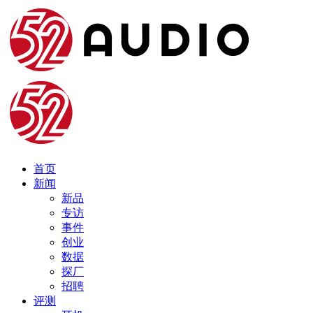
首页
新闻
新品
专访
事件
创业
数据
探厂
招聘
评测