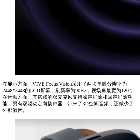
在显示方面，VIVE Focus Vision采用了两块单眼分辨率为
2448*2448的LCD屏幕，刷新率为90Hz，视场角最宽为120°。
在音频方面，其搭载的双麦克风支持噪声消除和回声消除功
能，另有双驱动定向扬声器，带来了3D空间音频，还减少了
外部漏音。