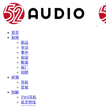
首页
新闻
新品
专访
事件
创业
数据
探厂
招聘
评测
耳机
音箱
拆解
TWS耳机
蓝牙脖挂