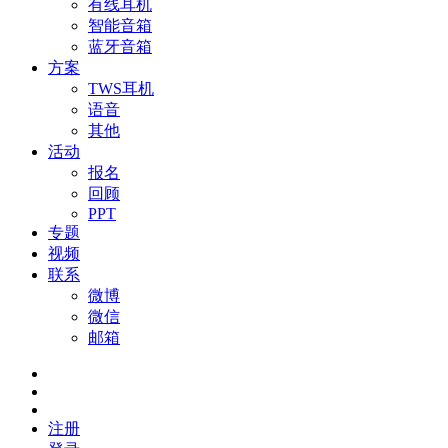
有线耳机
智能音箱
蓝牙音箱
方案
TWS耳机
语音
其他
活动
报名
回顾
PPT
专题
视频
联系
微博
微信
邮箱
注册