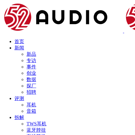
首页
新闻
新品
专访
事件
创业
数据
探厂
招聘
评测
耳机
音箱
拆解
TWS耳机
蓝牙脖挂