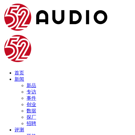
首页
新闻
新品
专访
事件
创业
数据
探厂
招聘
评测