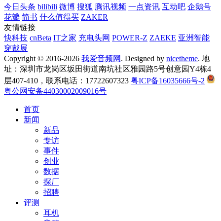
今日头条
bilibili
微博
搜狐
腾讯视频
一点资讯
互动吧
企鹅号
花瓣
简书
什么值得买
ZAKER
友情链接
快科技
cnBeta
IT之家
充电头网
POWER-Z
ZAEKE
亚洲智能
穿戴展
Copyright © 2016-2026
我爱音频网
. Designed by
nicetheme
. 地
址：深圳市龙岗区坂田街道南坑社区雅园路5号创意园Y4栋4
层407-410，联系电话：17722607323
粤ICP备16035666号-2
粤公网安备44030002009016号
首页
新闻
新品
专访
事件
创业
数据
探厂
招聘
评测
耳机