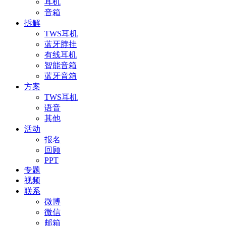
耳机
音箱
拆解
TWS耳机
蓝牙脖挂
有线耳机
智能音箱
蓝牙音箱
方案
TWS耳机
语音
其他
活动
报名
回顾
PPT
专题
视频
联系
微博
微信
邮箱