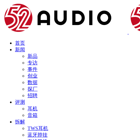
首页
新闻
新品
专访
事件
创业
数据
探厂
招聘
评测
耳机
音箱
拆解
TWS耳机
蓝牙脖挂