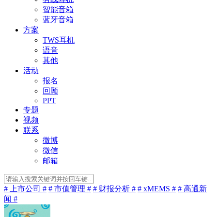
智能音箱
蓝牙音箱
方案
TWS耳机
语音
其他
活动
报名
回顾
PPT
专题
视频
联系
微博
微信
邮箱
# 上市公司 #
# 市值管理 #
# 财报分析 #
# xMEMS #
# 高通新
闻 #