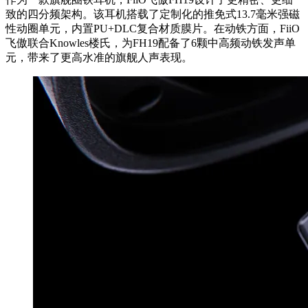
致的四分频架构。该耳机搭载了定制化的推免式13.7毫米强磁
性动圈单元，内置PU+DLC复合材质膜片。在动铁方面，FiiO
飞傲联合Knowles楼氏，为FH19配备了6颗中高频动铁发声单
元，带来了更高水准的旗舰人声表现。