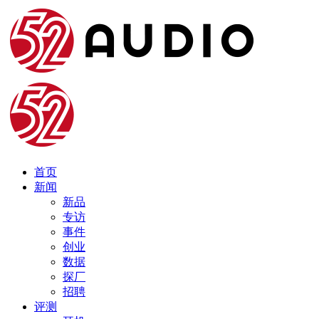
首页
新闻
新品
专访
事件
创业
数据
探厂
招聘
评测