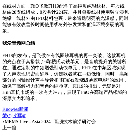
在线材方面，FiiO飞傲FH19配备了高纯度纯银线材。每股线
材由28支线组成，8股共计224芯。并且每股线材使用独立漆包
绝缘，线材外由TPU材料包裹，带来通透明亮的光泽感，同时
能够有效改善长时间使用线材外被发黄和低温环境变硬的现
象。
我爱音频网总结
FH19的发布，是飞傲在有线圈铁耳机的再一突破。这款耳机
的亮点在于其搭载了6颗楼氏动铁单元，是音质提升的关键所
在。通过定制的中频增强型动铁单元，FH19在中频区域实现
了人声表现绵密而醇厚，仿佛歌者就在耳边低语。同时，高频
部分的同轴设计声学导管和“红宝石发烧级薄膜电容”的应用，
确保了高解析力和音色的纯净度。FH19的推出，无疑是对
HiFi耳机市场的一次有力冲击，展现了FiiO在高端产品领域的
深厚实力和追求。
Knowles新闻
赞
收藏
(
1
)
(
0
)
xMEMS Live - Asia 2024 | 音频技术前沿研讨会
上一篇