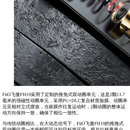
FiiO飞傲FH19采用了定制的推免式双动圈单元，这是2颗13.7
毫米的强磁性动圈单元，采用PU+DLC复合材质振膜。动圈单
元呈相对立式摆放，当振膜作往复运动时，2颗动圈的整体运
动方向保持一致，确保了相位一致性。
与传统动圈相比，在大动态信号下，FiiO飞傲FH19的推挽式
双动圈仅需一半振幅即可达到目标声压级，膜片位移量更小，