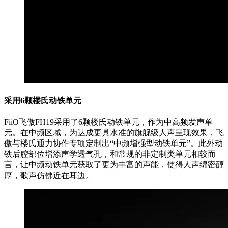
采用6颗楼氏动铁单元
FiiO飞傲FH19采用了6颗楼氏动铁单元，作为中高频发声单
元。在中频区域，为达成更具水准的旗舰级人声呈现效果，飞
傲与楼氏通力协作专项定制出“中频增强型动铁单元”。此外动
铁后腔部位增添声学透气孔，和常规的非定制类单元相较而
言，让中频动铁单元获取了更为丰富的声能，使得人声绵密醇
厚，歌声仿佛近在耳边。