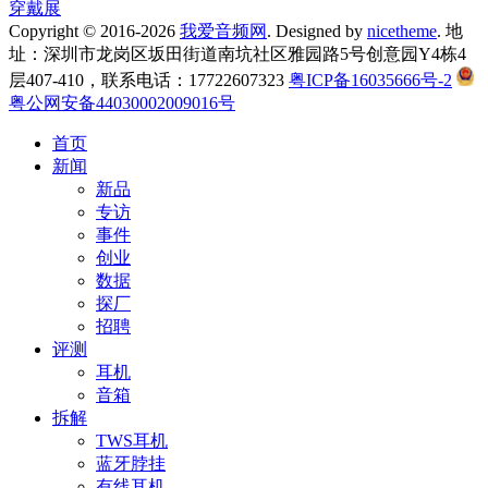
穿戴展
Copyright © 2016-2026
我爱音频网
. Designed by
nicetheme
. 地
址：深圳市龙岗区坂田街道南坑社区雅园路5号创意园Y4栋4
层407-410，联系电话：17722607323
粤ICP备16035666号-2
粤公网安备44030002009016号
首页
新闻
新品
专访
事件
创业
数据
探厂
招聘
评测
耳机
音箱
拆解
TWS耳机
蓝牙脖挂
有线耳机