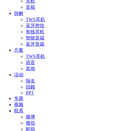
耳机
音箱
拆解
TWS耳机
蓝牙脖挂
有线耳机
智能音箱
蓝牙音箱
方案
TWS耳机
语音
其他
活动
报名
回顾
PPT
专题
视频
联系
微博
微信
邮箱