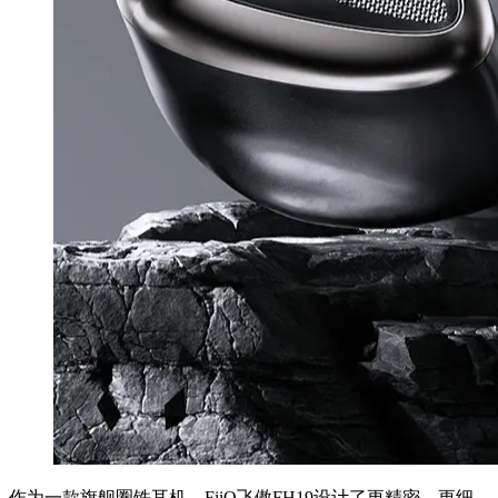
作为一款旗舰圈铁耳机，FiiO飞傲FH19设计了更精密、更细