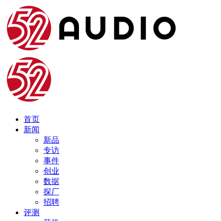
首页
新闻
新品
专访
事件
创业
数据
探厂
招聘
评测