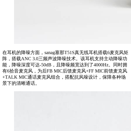
在耳机的降噪方面，sanag塞那T51S真无线耳机搭载6麦克风矩
阵，搭载ANC 3.0三频声波降噪技术。该耳机支持主动降噪功
能，降噪深度可达-50dB，且降噪频宽达到了4000Hz。同时拥
有6拾音麦克风，为后FB MIC后馈麦克风+FF MIC前馈麦克风
+TALK MIC通话麦克风组合，搭配抗风噪设计，保障各种场
景下的清晰通话。