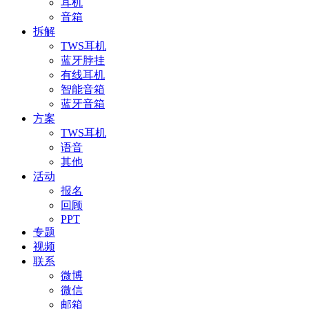
耳机
音箱
拆解
TWS耳机
蓝牙脖挂
有线耳机
智能音箱
蓝牙音箱
方案
TWS耳机
语音
其他
活动
报名
回顾
PPT
专题
视频
联系
微博
微信
邮箱