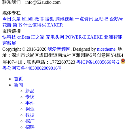
联系我们：info@52audio.com
媒体专栏
今日头条
bilibili
微博
搜狐
腾讯视频
一点资讯
互动吧
企鹅号
花瓣
简书
什么值得买
ZAKER
友情链接
快科技
cnBeta
IT之家
充电头网
POWER-Z
ZAEKE
亚洲智能
穿戴展
Copyright © 2016-2026
我爱音频网
. Designed by
nicetheme
. 地
址：深圳市龙岗区坂田街道南坑社区雅园路5号创意园Y4栋4
层407-410，联系电话：17722607323
粤ICP备16035666号-2
粤公网安备44030002009016号
首页
新闻
新品
专访
事件
创业
数据
探厂
招聘