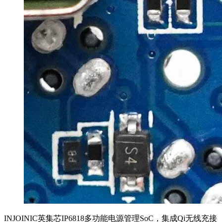
INJOINIC英集芯IP6818多功能电源管理SoC，集成Qi无线充接