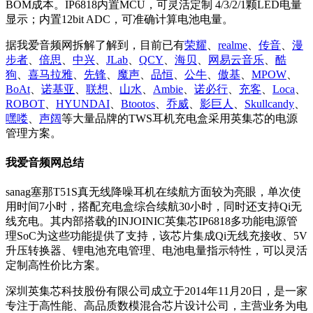
BOM成本。IP6818内置MCU，可灵活定制 4/3/2/1颗LED电量
显示；内置12bit ADC，可准确计算电池电量。
据我爱音频网拆解了解到，目前已有
荣耀
、
realme
、
传音
、
漫
步者
、
倍思
、
中兴
、
JLab
、
QCY
、
海贝
、
网易云音乐
、
酷
狗
、
喜马拉雅
、
先锋
、
魔声
、
品恒
、
公牛
、
傲基
、
MPOW
、
BoAt
、
诺基亚
、
联想
、
山水
、
Ambie
、
诺必行
、
充客
、
Loca
、
ROBOT
、
HYUNDAI
、
Btootos
、
乔威
、
影巨人
、
Skullcandy
、
嘿喽
、
声阔
等大量品牌的TWS耳机充电盒采用英集芯的电源
管理方案。
我爱音频网总结
sanag塞那T51S真无线降噪耳机在续航方面较为亮眼，单次使
用时间7小时，搭配充电盒综合续航30小时，同时还支持Qi无
线充电。其内部搭载的INJOINIC英集芯IP6818多功能电源管
理SoC为这些功能提供了支持，该芯片集成Qi无线充接收、5V
升压转换器、锂电池充电管理、电池电量指示特性，可以灵活
定制高性价比方案。
深圳英集芯科技股份有限公司成立于2014年11月20日，是一家
专注于高性能、高品质数模混合芯片设计公司，主营业务为电