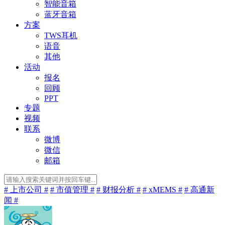
智能音箱
蓝牙音箱
方案
TWS耳机
语音
其他
活动
报名
回顾
PPT
专题
视频
联系
微博
微信
邮箱
# 上市公司 #
# 市值管理 #
# 财报分析 #
# xMEMS #
# 高通新
闻 #