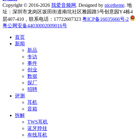
Copyright © 2016-2026
我爱音频网
. Designed by
nicetheme
. 地
址：深圳市龙岗区坂田街道南坑社区雅园路5号创意园Y4栋4
层407-410，联系电话：17722607323
粤ICP备16035666号-2
粤公网安备44030002009016号
首页
新闻
新品
专访
事件
创业
数据
探厂
招聘
评测
耳机
音箱
拆解
TWS耳机
蓝牙脖挂
有线耳机