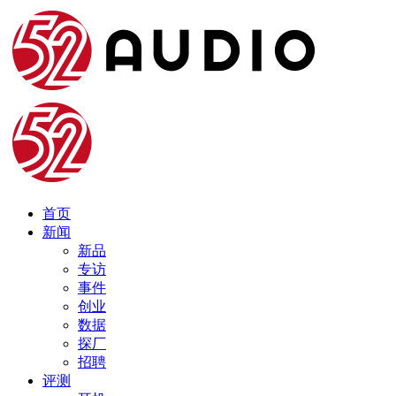
首页
新闻
新品
专访
事件
创业
数据
探厂
招聘
评测