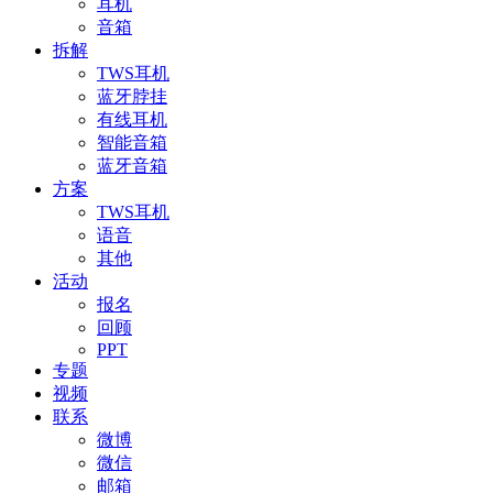
耳机
音箱
拆解
TWS耳机
蓝牙脖挂
有线耳机
智能音箱
蓝牙音箱
方案
TWS耳机
语音
其他
活动
报名
回顾
PPT
专题
视频
联系
微博
微信
邮箱