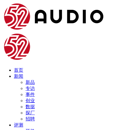
首页
新闻
新品
专访
事件
创业
数据
探厂
招聘
评测