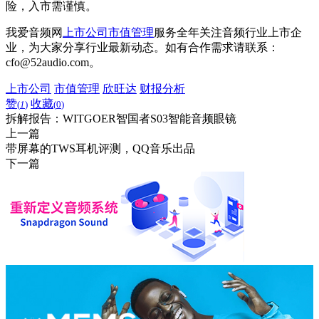
险，入市需谨慎。
我爱音频网
上市公司
市值管理
服务全年关注音频行业上市企
业，为大家分享行业最新动态。如有合作需求请联系：
cfo@52audio.com。
上市公司
市值管理
欣旺达
财报分析
赞
收藏
(
1
)
(
0
)
拆解报告：WITGOER智国者S03智能音频眼镜
上一篇
带屏幕的TWS耳机评测，QQ音乐出品
下一篇