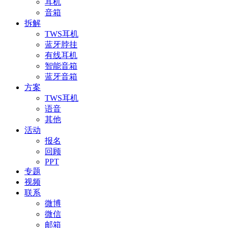
耳机
音箱
拆解
TWS耳机
蓝牙脖挂
有线耳机
智能音箱
蓝牙音箱
方案
TWS耳机
语音
其他
活动
报名
回顾
PPT
专题
视频
联系
微博
微信
邮箱