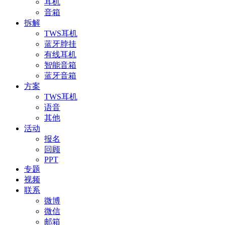
耳机
音箱
拆解
TWS耳机
蓝牙脖挂
有线耳机
智能音箱
蓝牙音箱
方案
TWS耳机
语音
其他
活动
报名
回顾
PPT
专题
视频
联系
微博
微信
邮箱