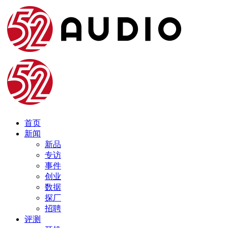
首页
新闻
新品
专访
事件
创业
数据
探厂
招聘
评测