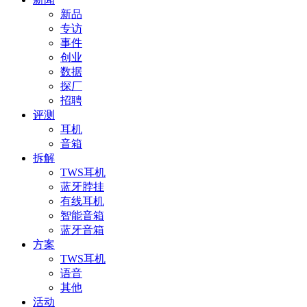
新品
专访
事件
创业
数据
探厂
招聘
评测
耳机
音箱
拆解
TWS耳机
蓝牙脖挂
有线耳机
智能音箱
蓝牙音箱
方案
TWS耳机
语音
其他
活动