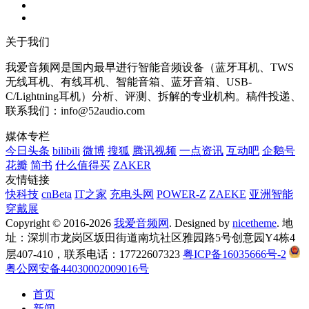
关于我们
我爱音频网是国内最早进行智能音频设备（蓝牙耳机、TWS
无线耳机、有线耳机、智能音箱、蓝牙音箱、USB-
C/Lightning耳机）分析、评测、拆解的专业机构。稿件投递、
联系我们：info@52audio.com
媒体专栏
今日头条
bilibili
微博
搜狐
腾讯视频
一点资讯
互动吧
企鹅号
花瓣
简书
什么值得买
ZAKER
友情链接
快科技
cnBeta
IT之家
充电头网
POWER-Z
ZAEKE
亚洲智能
穿戴展
Copyright © 2016-2026
我爱音频网
. Designed by
nicetheme
. 地
址：深圳市龙岗区坂田街道南坑社区雅园路5号创意园Y4栋4
层407-410，联系电话：17722607323
粤ICP备16035666号-2
粤公网安备44030002009016号
首页
新闻