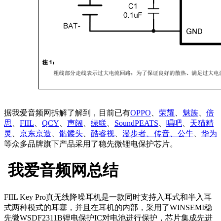
据我爱音频网拆解了解到，目前已有
OPPO
、
荣耀
、
魅族
、
倍
思
、
FIIL
、
QCY
、
声阔
、
绿联
、
SoundPEATS
、
唱吧
、
天猫精
灵
、
京东京造
、
骷髅头
、
酷睿视
、
漫步者、传音、公牛
、
华为
等众多品牌旗下产品采用了稳先微锂电保护芯片。
我爱音频网总结
FIIL Key Pro真无线降噪耳机是一款同时支持入耳式和半入耳
式两种模式的耳塞，并且在耳机的内部，采用了WINSEMI稳
先微WSDF2311B锂电保护IC对电池进行保护，芯片集成先进