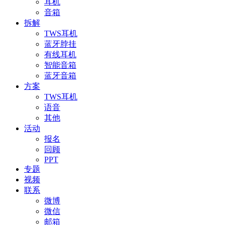
耳机
音箱
拆解
TWS耳机
蓝牙脖挂
有线耳机
智能音箱
蓝牙音箱
方案
TWS耳机
语音
其他
活动
报名
回顾
PPT
专题
视频
联系
微博
微信
邮箱