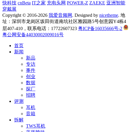
快科技
cnBeta
IT之家
充电头网
POWER-Z
ZAEKE
亚洲智能
穿戴展
Copyright © 2016-2026
我爱音频网
. Designed by
nicetheme
. 地
址：深圳市龙岗区坂田街道南坑社区雅园路5号创意园Y4栋4
层407-410，联系电话：17722607323
粤ICP备16035666号-2
粤公网安备44030002009016号
首页
新闻
新品
专访
事件
创业
数据
探厂
招聘
评测
耳机
音箱
拆解
TWS耳机