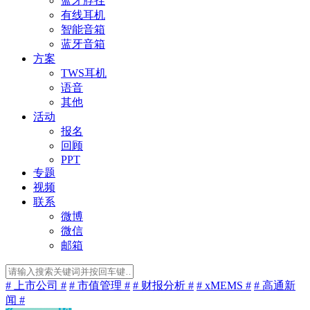
蓝牙脖挂
有线耳机
智能音箱
蓝牙音箱
方案
TWS耳机
语音
其他
活动
报名
回顾
PPT
专题
视频
联系
微博
微信
邮箱
# 上市公司 #
# 市值管理 #
# 财报分析 #
# xMEMS #
# 高通新
闻 #