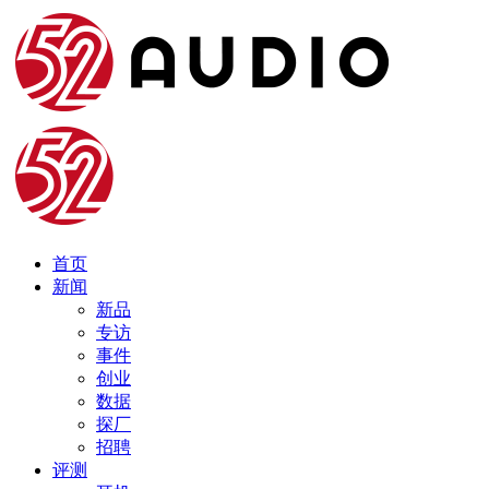
首页
新闻
新品
专访
事件
创业
数据
探厂
招聘
评测