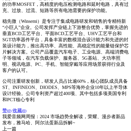
的功率MOSFET，高精度的电压检测电路和延时电路，具有过
充、过放、过流、短路等所有电池需要的保护功能。
稳先微（Winsemi）是专注于集成电路研发和销售的专精特新
“小巨人”企业。公司发挥产业链上下游整合优势，掌握先进的
垂直BCD工艺平台、平面BCD工艺平台、UHV工艺平台和
SGT功率器件平台，具备丰富的数模混合设计能力和先进的封
装设计能力，推出高功率、高性能、高稳定性的能量链保护芯
片解决方案。公司产品覆盖汽车电子、工业电源、高端消费电
子等领域，在汽车负载保护、服务器、5G基站、大功率照
明、视讯电源、PC、手机、智能穿戴等应用场景获得行业及
客户的认可。
公司注重研发创新，研发人员占比逾60%，核心团队成员具备
ST、INFINEON、DIODES、MPS等海外企业10年以上半导体
设计经验。公司专利资产超过400项、其中包括多项美国专利
和PCT核心专利
赞
收藏
(
0
)
(
0
)
我爱音频网周报：2024 市场趋势全解读，荣耀、漫步者新品
发布，雅马哈、阿尔法蛋新品拆解~
上一篇