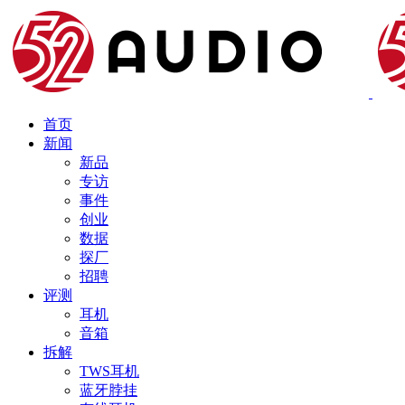
首页
新闻
新品
专访
事件
创业
数据
探厂
招聘
评测
耳机
音箱
拆解
TWS耳机
蓝牙脖挂