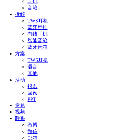
耳机
音箱
拆解
TWS耳机
蓝牙脖挂
有线耳机
智能音箱
蓝牙音箱
方案
TWS耳机
语音
其他
活动
报名
回顾
PPT
专题
视频
联系
微博
微信
邮箱