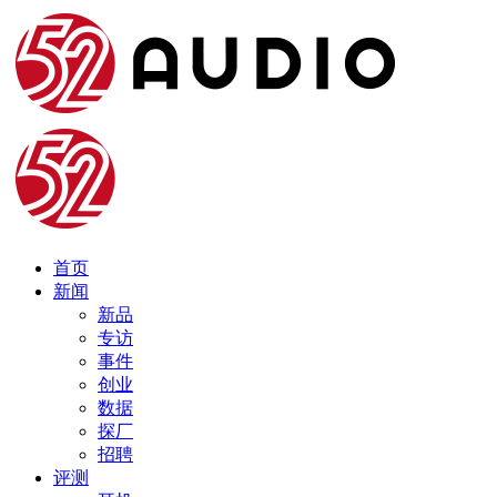
首页
新闻
新品
专访
事件
创业
数据
探厂
招聘
评测