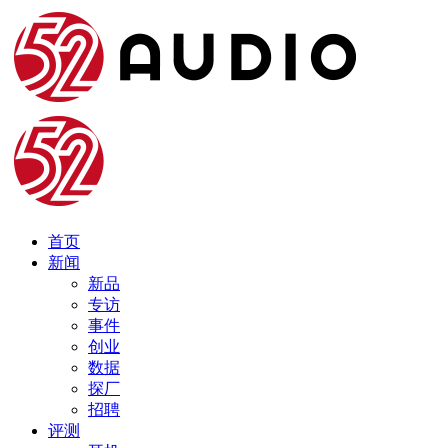
首页
新闻
新品
专访
事件
创业
数据
探厂
招聘
评测