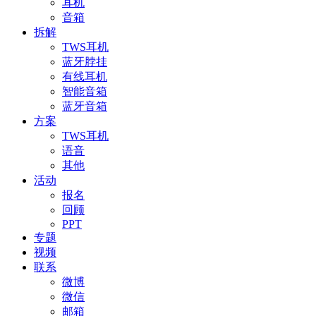
耳机
音箱
拆解
TWS耳机
蓝牙脖挂
有线耳机
智能音箱
蓝牙音箱
方案
TWS耳机
语音
其他
活动
报名
回顾
PPT
专题
视频
联系
微博
微信
邮箱