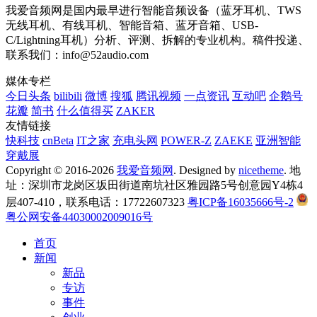
我爱音频网是国内最早进行智能音频设备（蓝牙耳机、TWS
无线耳机、有线耳机、智能音箱、蓝牙音箱、USB-
C/Lightning耳机）分析、评测、拆解的专业机构。稿件投递、
联系我们：info@52audio.com
媒体专栏
今日头条
bilibili
微博
搜狐
腾讯视频
一点资讯
互动吧
企鹅号
花瓣
简书
什么值得买
ZAKER
友情链接
快科技
cnBeta
IT之家
充电头网
POWER-Z
ZAEKE
亚洲智能
穿戴展
Copyright © 2016-2026
我爱音频网
. Designed by
nicetheme
. 地
址：深圳市龙岗区坂田街道南坑社区雅园路5号创意园Y4栋4
层407-410，联系电话：17722607323
粤ICP备16035666号-2
粤公网安备44030002009016号
首页
新闻
新品
专访
事件