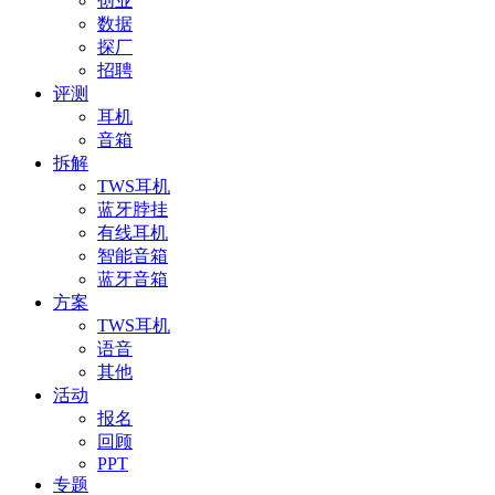
创业
数据
探厂
招聘
评测
耳机
音箱
拆解
TWS耳机
蓝牙脖挂
有线耳机
智能音箱
蓝牙音箱
方案
TWS耳机
语音
其他
活动
报名
回顾
PPT
专题