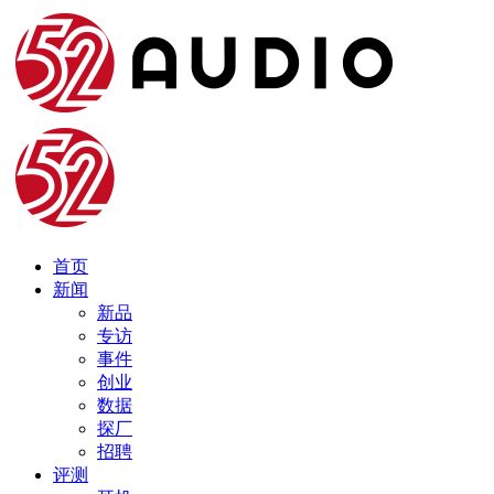
首页
新闻
新品
专访
事件
创业
数据
探厂
招聘
评测