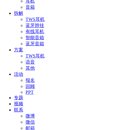
耳机
音箱
拆解
TWS耳机
蓝牙脖挂
有线耳机
智能音箱
蓝牙音箱
方案
TWS耳机
语音
其他
活动
报名
回顾
PPT
专题
视频
联系
微博
微信
邮箱