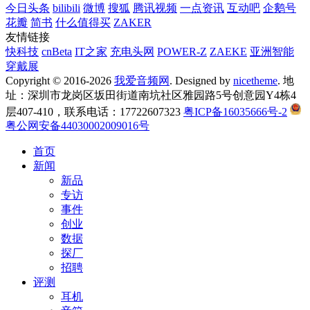
今日头条
bilibili
微博
搜狐
腾讯视频
一点资讯
互动吧
企鹅号
花瓣
简书
什么值得买
ZAKER
友情链接
快科技
cnBeta
IT之家
充电头网
POWER-Z
ZAEKE
亚洲智能
穿戴展
Copyright © 2016-2026
我爱音频网
. Designed by
nicetheme
. 地
址：深圳市龙岗区坂田街道南坑社区雅园路5号创意园Y4栋4
层407-410，联系电话：17722607323
粤ICP备16035666号-2
粤公网安备44030002009016号
首页
新闻
新品
专访
事件
创业
数据
探厂
招聘
评测
耳机