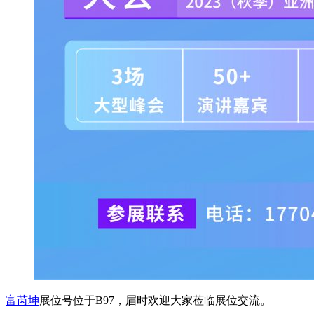
富芮坤
展位号位于B97，届时欢迎大家莅临展位交流。