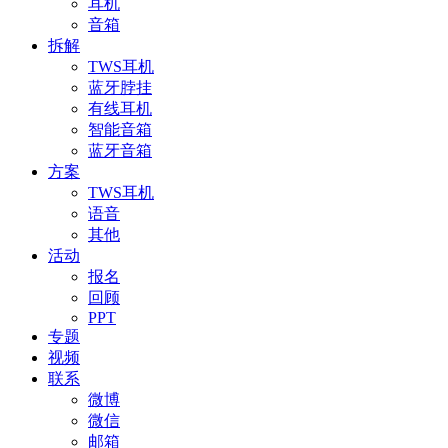
耳机
音箱
拆解
TWS耳机
蓝牙脖挂
有线耳机
智能音箱
蓝牙音箱
方案
TWS耳机
语音
其他
活动
报名
回顾
PPT
专题
视频
联系
微博
微信
邮箱