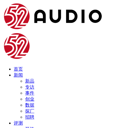
首页
新闻
新品
专访
事件
创业
数据
探厂
招聘
评测