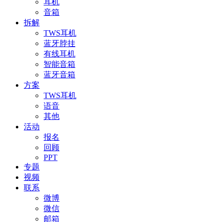
耳机
音箱
拆解
TWS耳机
蓝牙脖挂
有线耳机
智能音箱
蓝牙音箱
方案
TWS耳机
语音
其他
活动
报名
回顾
PPT
专题
视频
联系
微博
微信
邮箱