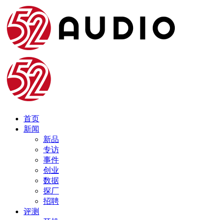
首页
新闻
新品
专访
事件
创业
数据
探厂
招聘
评测