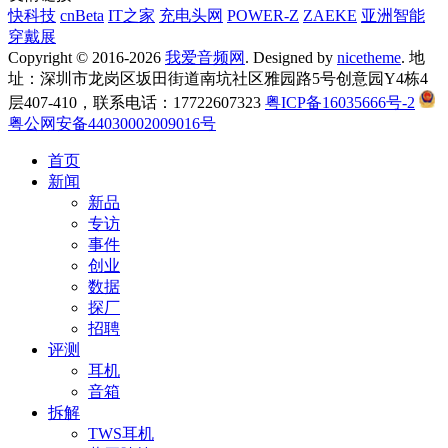
快科技
cnBeta
IT之家
充电头网
POWER-Z
ZAEKE
亚洲智能
穿戴展
Copyright © 2016-2026
我爱音频网
. Designed by
nicetheme
. 地
址：深圳市龙岗区坂田街道南坑社区雅园路5号创意园Y4栋4
层407-410，联系电话：17722607323
粤ICP备16035666号-2
粤公网安备44030002009016号
首页
新闻
新品
专访
事件
创业
数据
探厂
招聘
评测
耳机
音箱
拆解
TWS耳机