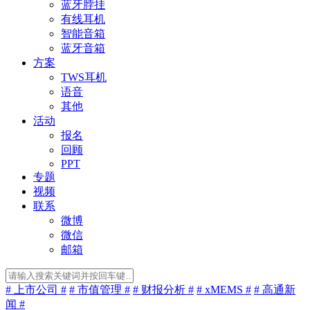
蓝牙脖挂
有线耳机
智能音箱
蓝牙音箱
方案
TWS耳机
语音
其他
活动
报名
回顾
PPT
专题
视频
联系
微博
微信
邮箱
# 上市公司 #
# 市值管理 #
# 财报分析 #
# xMEMS #
# 高通新
闻 #