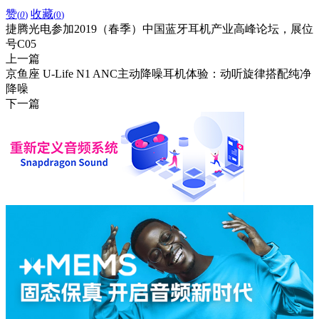
赞
收藏
(
0
)
(
0
)
捷腾光电参加2019（春季）中国蓝牙耳机产业高峰论坛，展位
号C05
上一篇
京鱼座 U-Life N1 ANC主动降噪耳机体验：动听旋律搭配纯净
降噪
下一篇