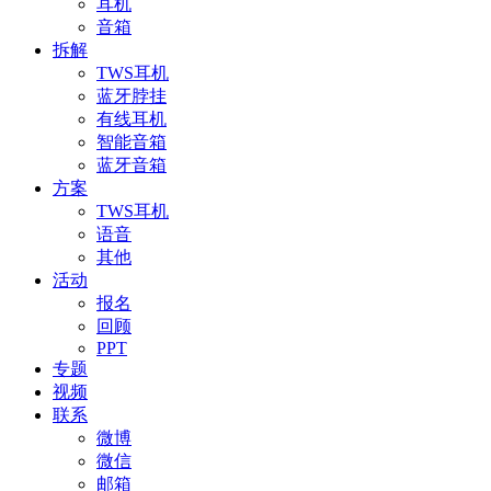
耳机
音箱
拆解
TWS耳机
蓝牙脖挂
有线耳机
智能音箱
蓝牙音箱
方案
TWS耳机
语音
其他
活动
报名
回顾
PPT
专题
视频
联系
微博
微信
邮箱