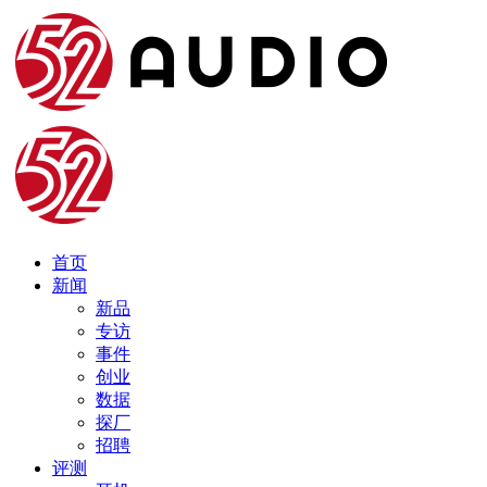
首页
新闻
新品
专访
事件
创业
数据
探厂
招聘
评测