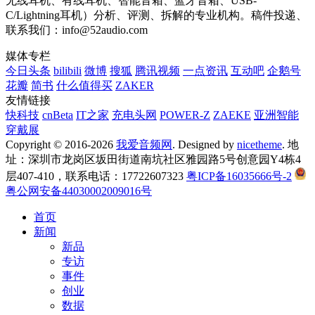
无线耳机、有线耳机、智能音箱、蓝牙音箱、USB-
C/Lightning耳机）分析、评测、拆解的专业机构。稿件投递、
联系我们：info@52audio.com
媒体专栏
今日头条
bilibili
微博
搜狐
腾讯视频
一点资讯
互动吧
企鹅号
花瓣
简书
什么值得买
ZAKER
友情链接
快科技
cnBeta
IT之家
充电头网
POWER-Z
ZAEKE
亚洲智能
穿戴展
Copyright © 2016-2026
我爱音频网
. Designed by
nicetheme
. 地
址：深圳市龙岗区坂田街道南坑社区雅园路5号创意园Y4栋4
层407-410，联系电话：17722607323
粤ICP备16035666号-2
粤公网安备44030002009016号
首页
新闻
新品
专访
事件
创业
数据