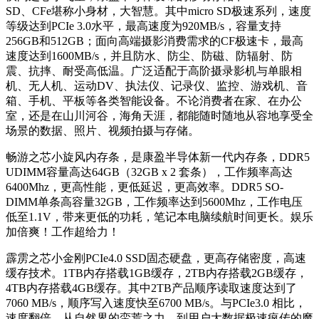
SD、CFe堪称小身材，大智慧。其中micro SD极速系列，速度
等级达到PCIe 3.0水平，最高速度为920MB/s，容量支持
256GB和512GB；面向高端摄影消费需求的CF极速卡，最高
速度达到1600MB/s，并且防水、防尘、防磁、防辐射、防
震、抗摔、耐受高低温。广泛适配于高阶摄录影机与单眼相
机、无人机、运动DV、执法仪、记录仪、监控、游戏机、音
箱、手机、平板等各类智能设备。不论消费者在家、在办公
室，还是在山川河谷，海角天涯，都能随时随地从容地享受全
场景的数据、照片、视频拍摄与存储。
畅游之芯小旋风内存条，是康盈半导体新一代内存条，DDR5
UDIMM容量高达64GB（32GB x 2 套条），工作频率高达
6400Mhz，更高性能，更低延迟，更高效率。DDR5 SO-
DIMM单条高容量32GB，工作频率达到5600Mhz，工作电压
低至1.1V，带来更低的功耗，笔记本电脑续航时间更长。娱乐
加倍爽！工作超给力！
霹雳之芯小金刚PCIe4.0 SSD固态硬盘，更高存储密度，高速
缓存技术。1TB内存搭载1GB缓存，2TB内存搭载2GB缓存，
4TB内存搭载4GB缓存。其中2TB产品顺序读取速度达到了
7060 MB/s，顺序写入速度快至6700 MB/s。与PCIe3.0 相比，
速度翻倍。从自然界的蛮荒之力，到用户大数据极速疯传的魔