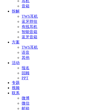
耳机
音箱
拆解
TWS耳机
蓝牙脖挂
有线耳机
智能音箱
蓝牙音箱
方案
TWS耳机
语音
其他
活动
报名
回顾
PPT
专题
视频
联系
微博
微信
邮箱