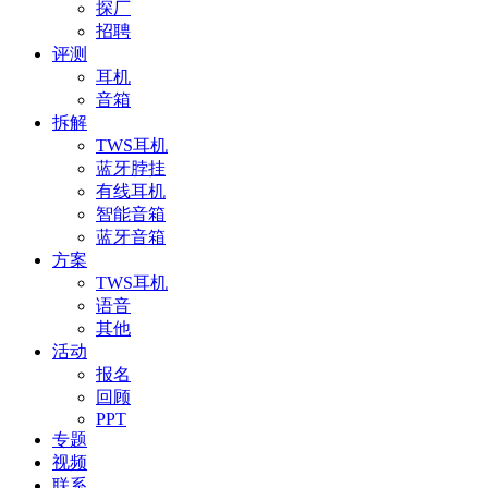
探厂
招聘
评测
耳机
音箱
拆解
TWS耳机
蓝牙脖挂
有线耳机
智能音箱
蓝牙音箱
方案
TWS耳机
语音
其他
活动
报名
回顾
PPT
专题
视频
联系