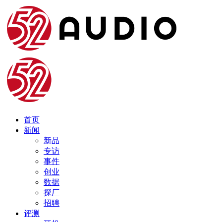
首页
新闻
新品
专访
事件
创业
数据
探厂
招聘
评测