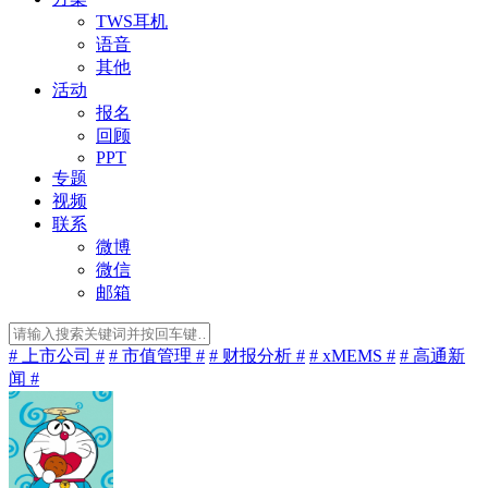
TWS耳机
语音
其他
活动
报名
回顾
PPT
专题
视频
联系
微博
微信
邮箱
# 上市公司 #
# 市值管理 #
# 财报分析 #
# xMEMS #
# 高通新
闻 #