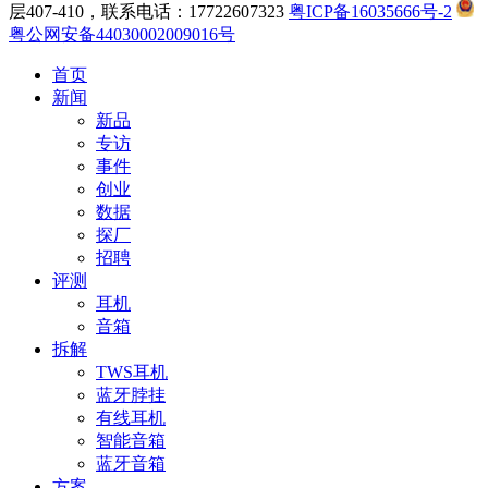
层407-410，联系电话：17722607323
粤ICP备16035666号-2
粤公网安备44030002009016号
首页
新闻
新品
专访
事件
创业
数据
探厂
招聘
评测
耳机
音箱
拆解
TWS耳机
蓝牙脖挂
有线耳机
智能音箱
蓝牙音箱
方案