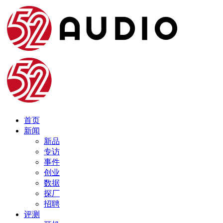
首页
新闻
新品
专访
事件
创业
数据
探厂
招聘
评测