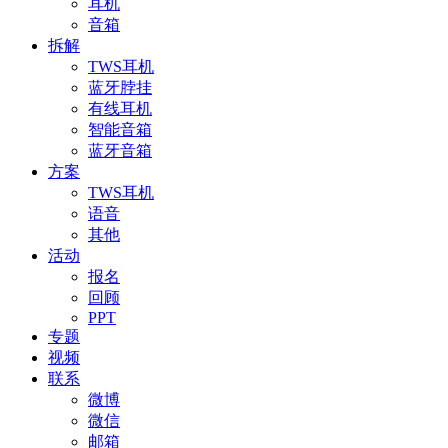
耳机
音箱
拆解
TWS耳机
蓝牙脖挂
有线耳机
智能音箱
蓝牙音箱
方案
TWS耳机
语音
其他
活动
报名
回顾
PPT
专题
视频
联系
微博
微信
邮箱