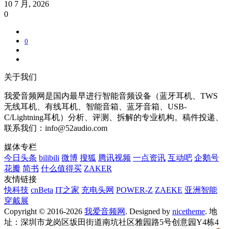
10 7 月, 2026
0
0
关于我们
我爱音频网是国内最早进行智能音频设备（蓝牙耳机、TWS
无线耳机、有线耳机、智能音箱、蓝牙音箱、USB-
C/Lightning耳机）分析、评测、拆解的专业机构。稿件投递、
联系我们：info@52audio.com
媒体专栏
今日头条
bilibili
微博
搜狐
腾讯视频
一点资讯
互动吧
企鹅号
花瓣
简书
什么值得买
ZAKER
友情链接
快科技
cnBeta
IT之家
充电头网
POWER-Z
ZAEKE
亚洲智能
穿戴展
Copyright © 2016-2026
我爱音频网
. Designed by
nicetheme
. 地
址：深圳市龙岗区坂田街道南坑社区雅园路5号创意园Y4栋4