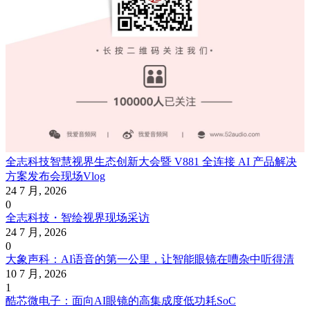
全志科技智慧视界生态创新大会暨 V881 全连接 AI 产品解决
方案发布会现场Vlog
24 7 月, 2026
0
全志科技・智绘视界现场采访
24 7 月, 2026
0
大象声科：AI语音的第一公里，让智能眼镜在嘈杂中听得清
10 7 月, 2026
1
酷芯微电子：面向AI眼镜的高集成度低功耗SoC