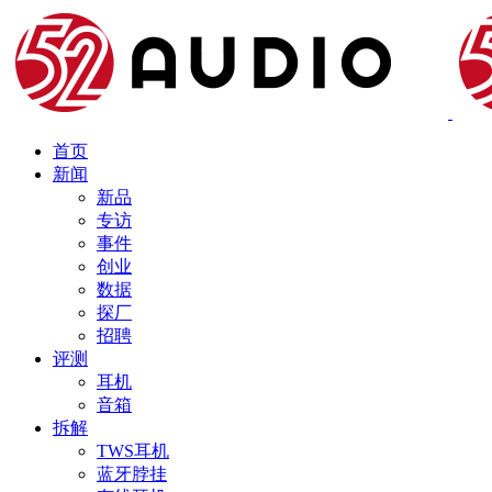
首页
新闻
新品
专访
事件
创业
数据
探厂
招聘
评测
耳机
音箱
拆解
TWS耳机
蓝牙脖挂