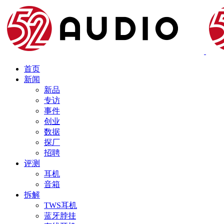
首页
新闻
新品
专访
事件
创业
数据
探厂
招聘
评测
耳机
音箱
拆解
TWS耳机
蓝牙脖挂