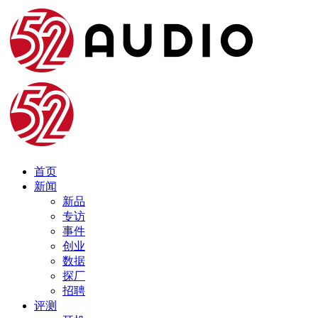
首页
新闻
新品
专访
事件
创业
数据
探厂
招聘
评测