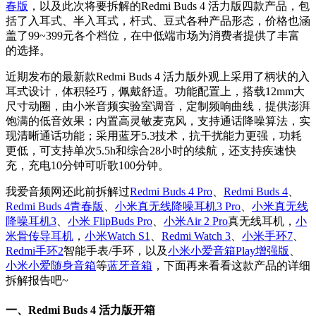
春版
，以及此次将要拆解的Redmi Buds 4 活力版四款产品，包
括了入耳式、半入耳式，杆式、豆式各种产品形态，价格也涵
盖了99~399元各个档位，在中低端市场为消费者提供了丰富
的选择。
近期发布的最新款Redmi Buds 4 活力版外观上采用了柄状的入
耳式设计，体积轻巧，佩戴舒适。功能配置上，搭载12mm大
尺寸动圈，由小米音频实验室调音，定制频响曲线，提供澎湃
饱满的低音效果；内置高灵敏麦克风，支持通话降噪算法，实
现清晰通话功能；采用蓝牙5.3技术，抗干扰能力更强，功耗
更低，可支持单次5.5h和综合28小时的续航，还支持疾速快
充，充电10分钟可听歌100分钟。
我爱音频网还此前拆解过
Redmi Buds 4 Pro
、
Redmi Buds 4
、
Redmi Buds 4青春版
、
小米真无线降噪耳机3 Pro
、
小米真无线
降噪耳机3
、
小米 FlipBuds Pro
、
小米Air 2 Pro
真无线耳机，
小
米骨传导耳机
，
小米Watch S1
、
Redmi Watch 3
、
小米手环7
、
Redmi手环2
智能手表/手环，以及
小米小爱音箱Play增强版
、
小米小爱随身音箱
等
蓝牙音箱
，下面再来看看这款产品的详细
拆解报告吧~
一、Redmi Buds 4 活力版开箱