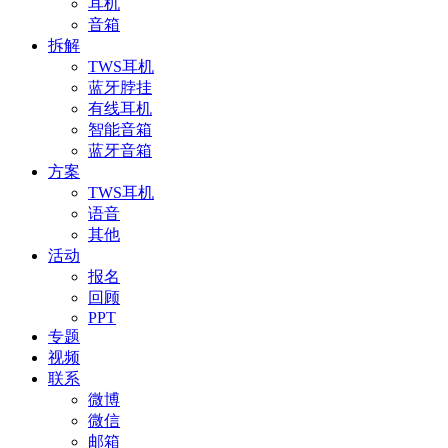
耳机
音箱
拆解
TWS耳机
蓝牙脖挂
有线耳机
智能音箱
蓝牙音箱
方案
TWS耳机
语音
其他
活动
报名
回顾
PPT
专题
视频
联系
微博
微信
邮箱