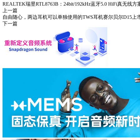
REALTEK瑞昱RTL8763B：24bit/192kHz蓝牙5.0 HiFi真无线方
上一篇
自由随心，两边耳机可以单独使用的TWS耳机赛尔贝尔D15上
下一篇