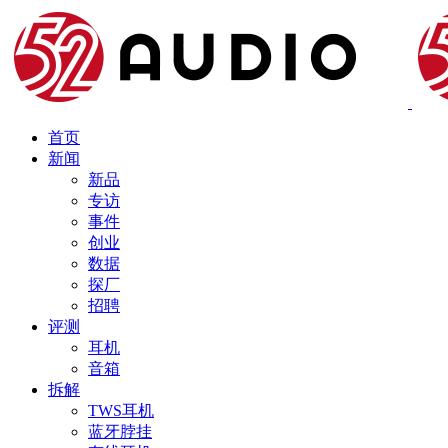
首页
新闻
新品
专访
事件
创业
数据
探厂
招聘
评测
耳机
音箱
拆解
TWS耳机
蓝牙脖挂