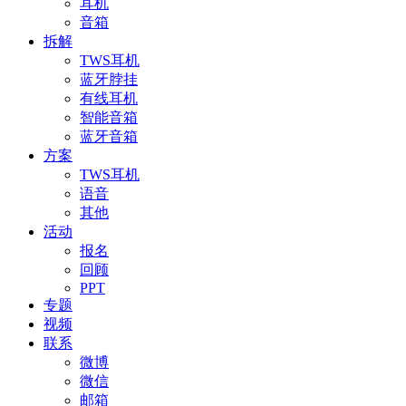
耳机
音箱
拆解
TWS耳机
蓝牙脖挂
有线耳机
智能音箱
蓝牙音箱
方案
TWS耳机
语音
其他
活动
报名
回顾
PPT
专题
视频
联系
微博
微信
邮箱