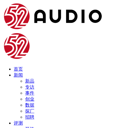
首页
新闻
新品
专访
事件
创业
数据
探厂
招聘
评测