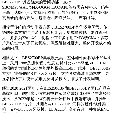
BES2700BP具备强大的音频功能，支持
SBC/MP3/AAC/M4A/OGG/FLAC/APE等各类音频格式，码率
最高可达9Mbps；支持2个模拟mic与4个数字mic；集成BES恒
玄自研的通话算法，包括通话降噪算法、回声消除等。
相较于传统的运动手表方案，BES2700BP具备多重优势。传
统的分离方案往往采用多芯片组合，集成度较低，器件面积
大，并多为22nm/40nm制程；CPU多采用CM33或CM4；多芯
片系统也带来了开发复杂、供应管控难度大、整体开发成本偏
高的问题。
相比之下，BES2700BP集成度更高，整体器件面积减小30%以
上，采用12nm先进制程，动态功耗相比22nm降低50%，CM55
超强的算力相比CM4性能平均提高11.5倍。此外，BES2700BP
支持行业领先的BT5.3蓝牙双模，支持各类高清音频格式，更
显著降低了系统开发难度及研发投入，缩减了开发周期。
经过2020-2021两年，在BES2500BP 和BES2700BP 两代产品在
高端机型上的打磨，恒玄科技在智能穿戴领域积累了丰富经验
技术。从2022年起，恒玄科技开始拓展中低端市场，并推出
BES2700iBP芯片，其拥有与BES2700BP同样的硬件/软件架
构，支持BT5.3蓝牙双模、LE Audio与高清音频，并集成ENC