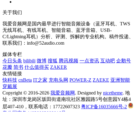
关于我们
我爱音频网是国内最早进行智能音频设备（蓝牙耳机、TWS
无线耳机、有线耳机、智能音箱、蓝牙音箱、USB-
C/Lightning耳机）分析、评测、拆解的专业机构。稿件投递、
联系我们：info@52audio.com
媒体专栏
今日头条
bilibili
微博
搜狐
腾讯视频
一点资讯
互动吧
企鹅号
花瓣
简书
什么值得买
ZAKER
友情链接
快科技
cnBeta
IT之家
充电头网
POWER-Z
ZAEKE
亚洲智能
穿戴展
Copyright © 2016-2026
我爱音频网
. Designed by
nicetheme
. 地
址：深圳市龙岗区坂田街道南坑社区雅园路5号创意园Y4栋4
层407-410，联系电话：17722607323
粤ICP备16035666号-2
粤公网安备44030002009016号
首页
新闻