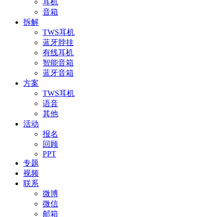
耳机
音箱
拆解
TWS耳机
蓝牙脖挂
有线耳机
智能音箱
蓝牙音箱
方案
TWS耳机
语音
其他
活动
报名
回顾
PPT
专题
视频
联系
微博
微信
邮箱