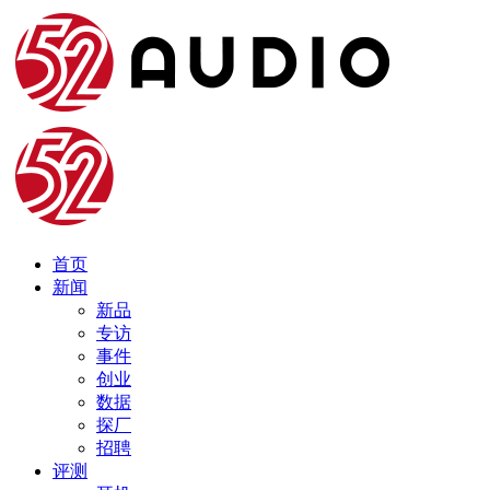
首页
新闻
新品
专访
事件
创业
数据
探厂
招聘
评测